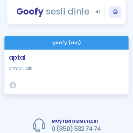
Puan Hesaplama
Goofy
sesli dinle
Rehberlik Aracı
ÖSYM Sınav Takvimi
goofy (adj)
Kampanyalar
aptal
Blog
ahmak, alık
İngilizce Gramer
MÜŞTERİ HİZMETLERİ
0 (850) 532 74 74