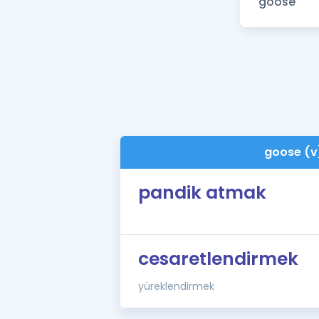
goose (v
pandik atmak
cesaretlendirmek
yüreklendirmek