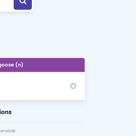
a Özel Fırsatlar
ınavlarla İlgili Haberler
er
 ve Konu Anlatımı
goose (n)
ions
enebilir