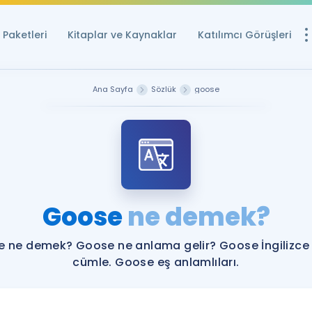
Paketleri
Kitaplar ve Kaynaklar
Katılımcı Görüşleri
Ücretsiz Kayna
Ana Sayfa
Sözlük
goose
YDS ve YÖKDİL içi
Sözlük
İngilizce Sınavları
Puan Hesapla
Goose
ne demek?
YDS ve YÖKDİL P
Remz
Rehberlik Aracı
 ne demek? Goose ne anlama gelir? Goose İngilizce
YDS ve YÖKDİL'e H
cümle. Goose eş anlamlıları.
ÖSYM Sınav Ta
Tüm ÖSYM Sınavl