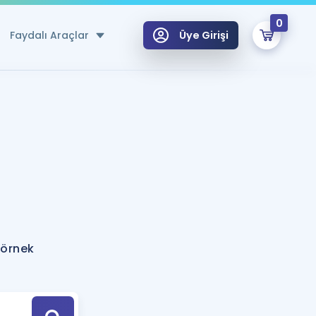
0
Faydalı Araçlar
Üye Girişi
klar
n Ücretsiz Kaynaklar
 için Özel Sözlük
Sepetin Şu An Boş.
ma
uan Hesaplama Aracı
i Hoca ile seni sınava hazırlayacak onlarca eğitim seni bekliyor!
Şifremi Hatırlamıyorum
GİRİŞ YAP
 örnek
azırlananlar için Öneriler
kvimi
ÜYE DEĞİLİM
arı Tek Takvimde