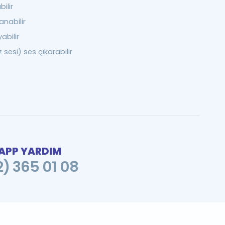
ilir
anabilir
yabilir
 sesi) ses çıkarabilir
PP YARDIM
2) 365 01 08