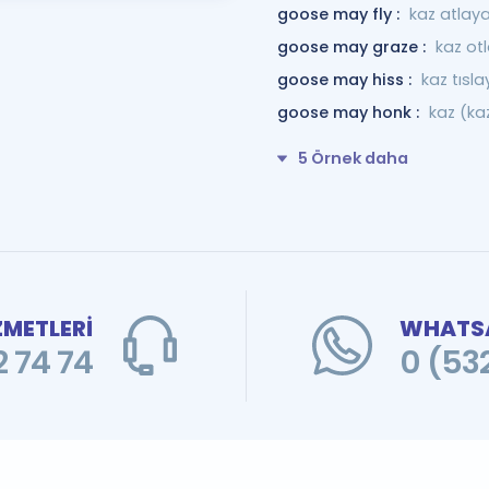
goose may fly :
kaz atlayab
goose may graze :
kaz otl
goose may hiss :
kaz tısla
goose may honk :
kaz (kaz
5 Örnek daha
ZMETLERİ
WHATSA
 74 74
0 (53