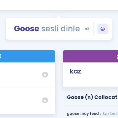
Kampanyalar
Eğitim ve Kitaplar
Blog
Goose
sesli dinle
YDS - YÖKDİL Tüm S
İngilizce Gram
İngilizce Gramer
)
kaz
Goose (n) Collocat
goose may feed :
kaz besl