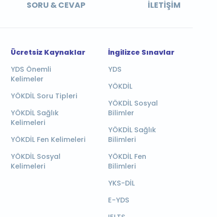
SORU & CEVAP
İLETIŞIM
Ücretsiz Kaynaklar
İngilizce Sınavlar
YDS Önemli
YDS
Kelimeler
YÖKDİL
YÖKDİL Soru Tipleri
YÖKDİL Sosyal
YÖKDİL Sağlık
Bilimler
Kelimeleri
YÖKDİL Sağlık
YÖKDİL Fen Kelimeleri
Bilimleri
YÖKDİL Sosyal
YÖKDİL Fen
Kelimeleri
Bilimleri
YKS-DİL
E-YDS
IELTS