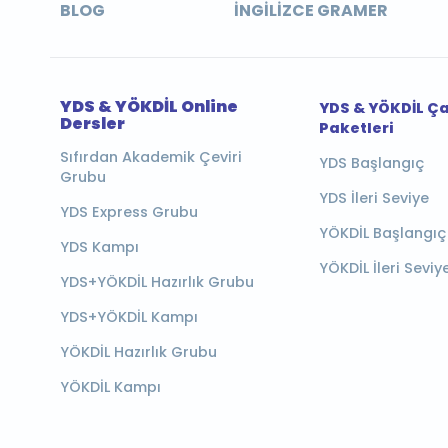
BLOG
İNGILIZCE GRAMER
YDS & YÖKDİL Online
YDS & YÖKDİL Ç
Dersler
Paketleri
Sıfırdan Akademik Çeviri
YDS Başlangıç
Grubu
YDS İleri Seviye
YDS Express Grubu
YÖKDİL Başlangıç
YDS Kampı
YÖKDİL İleri Seviy
YDS+YÖKDİL Hazırlık Grubu
YDS+YÖKDİL Kampı
YÖKDİL Hazırlık Grubu
YÖKDİL Kampı