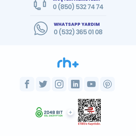
0 (850) 532 74 74
WHATSAPP YARDIM
0 (532) 365 01 08