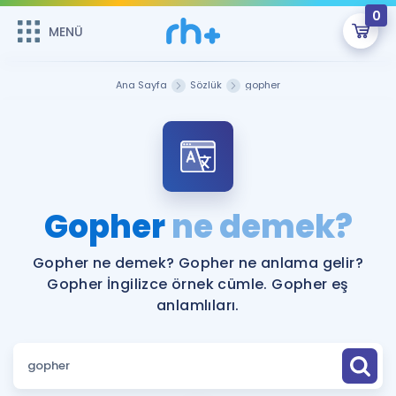
0
MENÜ
MENÜ
Üye Girişi
Ana Sayfa
Sözlük
gopher
Online Dersler
Sepetin Şu An Boş.
Çalışma Paketleri
Remzi Hoca ile seni sınava hazırlayacak onlarca eğitim seni
bekliyor!
Kitaplar ve Kaynaklar
GİRİŞ YAP
Gopher
ne demek?
Katılımcı Görüşleri
Şifremi Hatırlamıyorum
Gopher ne demek? Gopher ne anlama gelir?
Gopher İngilizce örnek cümle. Gopher eş
ÜYE DEĞİLİM
Faydalı Araçlar
anlamlıları.
Ücretsiz Kaynaklar
Blog
İngilizce Gramer
Hakkımızda
Kariyer
Sözlük
Soru & Cevap
İletişim