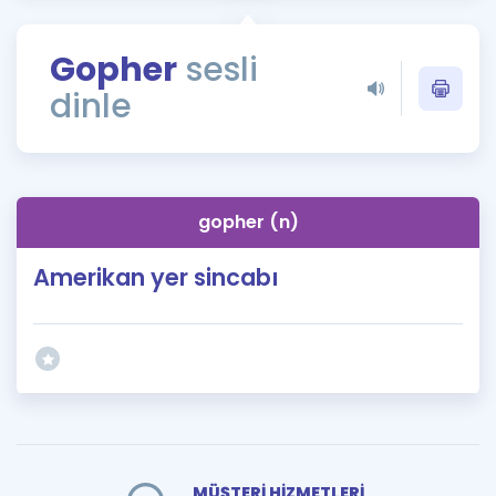
Puan Hesaplama
Gopher
sesli
Rehberlik Aracı
dinle
ÖSYM Sınav Takvimi
Kampanyalar
Blog
gopher (n)
İngilizce Gramer
Amerikan yer sincabı
MÜŞTERİ HİZMETLERİ