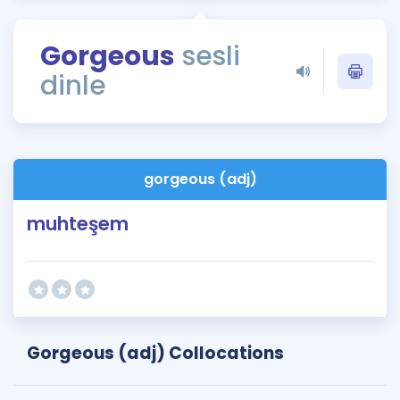
Puan Hesaplama
Gorgeous
sesli
Rehberlik Aracı
dinle
ÖSYM Sınav Takvimi
Kampanyalar
Blog
gorgeous (adj)
İngilizce Gramer
muhteşem
Gorgeous (adj) Collocations