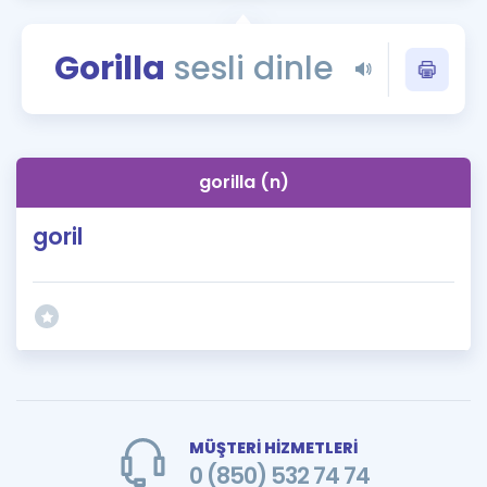
Puan Hesaplama
Gorilla
sesli dinle
Rehberlik Aracı
ÖSYM Sınav Takvimi
Kampanyalar
gorilla (n)
Blog
goril
İngilizce Gramer
MÜŞTERİ HİZMETLERİ
0 (850) 532 74 74