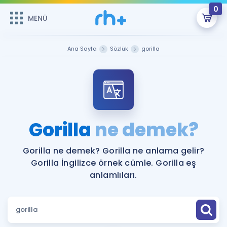
0
MENÜ
MENÜ
Üye Girişi
Ana Sayfa
Sözlük
gorilla
Online Dersler
Sepetin Şu An Boş.
Çalışma Paketleri
Remzi Hoca ile seni sınava hazırlayacak onlarca eğitim seni
bekliyor!
Kitaplar ve Kaynaklar
GİRİŞ YAP
Gorilla
ne demek?
Katılımcı Görüşleri
Şifremi Hatırlamıyorum
Gorilla ne demek? Gorilla ne anlama gelir?
Gorilla İngilizce örnek cümle. Gorilla eş
ÜYE DEĞİLİM
Faydalı Araçlar
anlamlıları.
Ücretsiz Kaynaklar
Blog
İngilizce Gramer
Hakkımızda
Kariyer
Sözlük
Soru & Cevap
İletişim