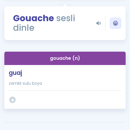
Puan Hesaplama
Gouache
sesli
Rehberlik Aracı
dinle
ÖSYM Sınav Takvimi
Kampanyalar
Blog
gouache (n)
İngilizce Gramer
guaj
zamklı sulu boya