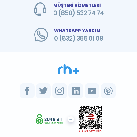
MÜŞTERİ HİZMETLERİ
0 (850) 532 74 74
WHATSAPP YARDIM
0 (532) 365 01 08