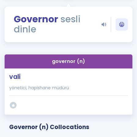
Puan Hesaplama
Governor
sesli
Rehberlik Aracı
dinle
ÖSYM Sınav Takvimi
Kampanyalar
Blog
governor (n)
İngilizce Gramer
vali
yönetici, hapishane müdürü
Governor (n) Collocations