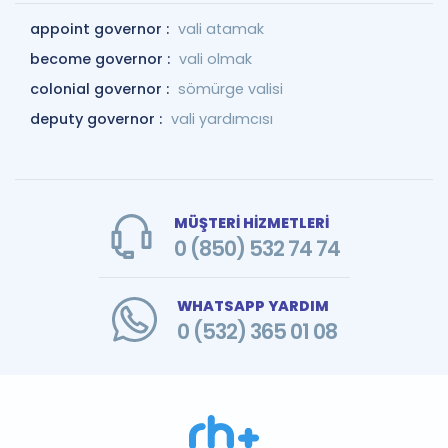
appoint governor :
vali atamak
become governor :
vali olmak
colonial governor :
sömürge valisi
deputy governor :
vali yardımcısı
MÜŞTERİ HİZMETLERİ
0 (850) 532 74 74
WHATSAPP YARDIM
0 (532) 365 01 08