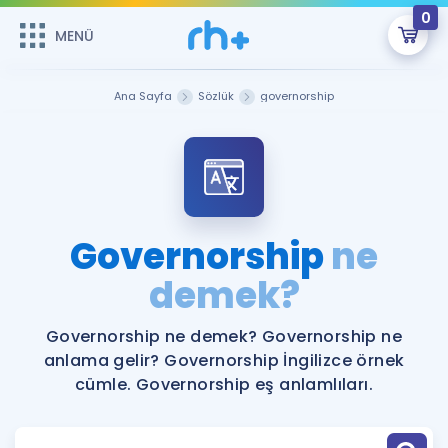
0
MENÜ
MENÜ
Üye Girişi
Ana Sayfa
Sözlük
governorship
Online Dersler
Sepetin Şu An Boş.
Çalışma Paketleri
Remzi Hoca ile seni sınava hazırlayacak onlarca eğitim seni
bekliyor!
Kitaplar ve Kaynaklar
GİRİŞ YAP
Governorship
ne
Katılımcı Görüşleri
demek?
Şifremi Hatırlamıyorum
ÜYE DEĞİLİM
Faydalı Araçlar
Governorship ne demek? Governorship ne
anlama gelir? Governorship İngilizce örnek
Ücretsiz Kaynaklar
Blog
İngilizce Gramer
cümle. Governorship eş anlamlıları.
Hakkımızda
Kariyer
Sözlük
Soru & Cevap
İletişim