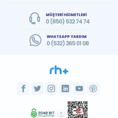
MÜŞTERİ HİZMETLERİ
0 (850) 532 74 74
WHATSAPP YARDIM
0 (532) 365 01 08