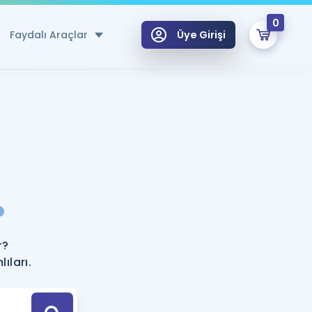
0
Faydalı Araçlar
Üye Girişi
klar
n Ücretsiz Kaynaklar
 için Özel Sözlük
Sepetin Şu An Boş.
ma
?
uan Hesaplama Aracı
i Hoca ile seni sınava hazırlayacak onlarca eğitim seni bekliyor!
Şifremi Hatırlamıyorum
GİRİŞ YAP
r?
azırlananlar için Öneriler
ıları.
kvimi
ÜYE DEĞİLİM
arı Tek Takvimde