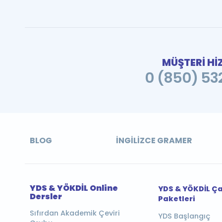
MÜŞTERİ Hİ
0 (850) 532
BLOG
İNGILIZCE GRAMER
YDS & YÖKDİL Online
YDS & YÖKDİL Ç
Dersler
Paketleri
Sıfırdan Akademik Çeviri
YDS Başlangıç