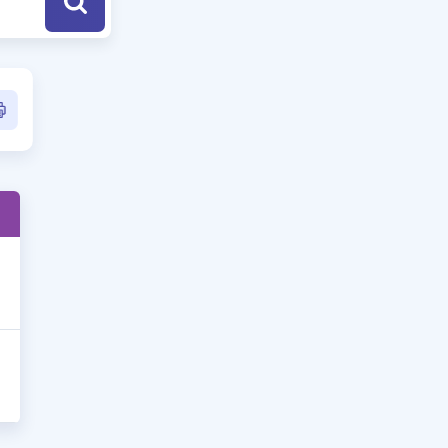
a Özel Fırsatlar
ınavlarla İlgili Haberler
er
 ve Konu Anlatımı