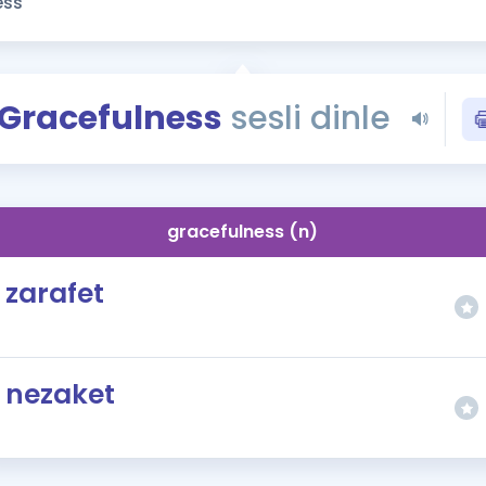
Kampanyalar
Eğitim ve Kitaplar
Blog
Gracefulness
sesli dinle
YDS - YÖKDİL Tüm S
İngilizce Gram
İngilizce Gramer
gracefulness (n)
zarafet
nezaket