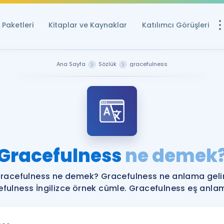
Paketleri
Kitaplar ve Kaynaklar
Katılımcı Görüşleri
Ücretsiz Kayna
Ana Sayfa
Sözlük
gracefulness
YDS ve YÖKDİL içi
Sözlük
İngilizce Sınavları
Puan Hesapla
Gracefulness
ne demek
YDS ve YÖKDİL P
Remz
Rehberlik Aracı
racefulness ne demek? Gracefulness ne anlama geli
YDS ve YÖKDİL'e H
fulness İngilizce örnek cümle. Gracefulness eş anlaml
ÖSYM Sınav Ta
Tüm ÖSYM Sınavl