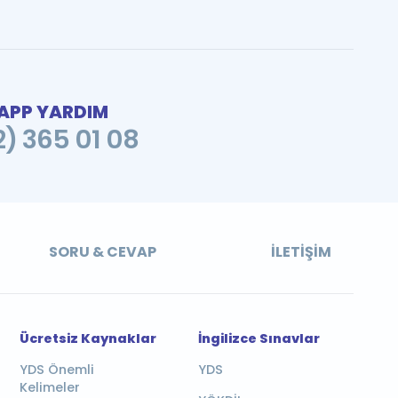
PP YARDIM
2) 365 01 08
SORU & CEVAP
İLETIŞIM
Ücretsiz Kaynaklar
İngilizce Sınavlar
YDS Önemli
YDS
Kelimeler