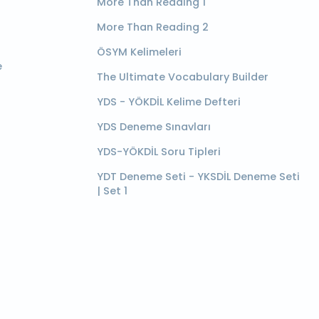
More Than Reading 1
More Than Reading 2
ÖSYM Kelimeleri
e
The Ultimate Vocabulary Builder
YDS - YÖKDİL Kelime Defteri
YDS Deneme Sınavları
YDS-YÖKDİL Soru Tipleri
YDT Deneme Seti - YKSDİL Deneme Seti
| Set 1