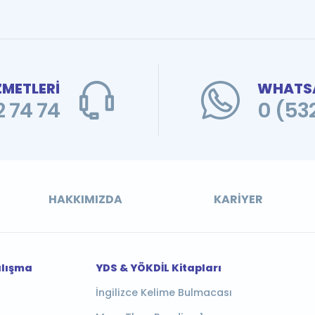
ZMETLERİ
WHATSA
 74 74
0 (53
HAKKIMIZDA
KARIYER
alışma
YDS & YÖKDİL Kitapları
İngilizce Kelime Bulmacası