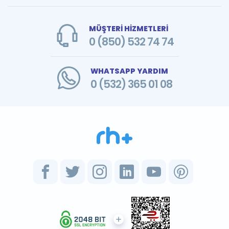
MÜŞTERİ HİZMETLERİ
0 (850) 532 74 74
WHATSAPP YARDIM
0 (532) 365 01 08