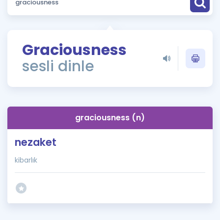
Puan Hesaplama
Rehberlik Aracı
Graciousness
ÖSYM Sınav Takvimi
sesli dinle
Kampanyalar
Blog
graciousness (n)
İngilizce Gramer
nezaket
kibarlık