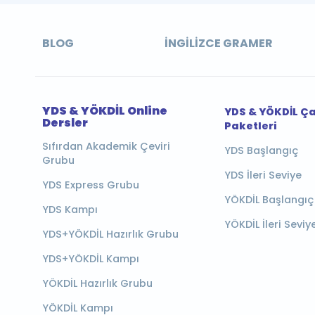
BLOG
İNGILIZCE GRAMER
YDS & YÖKDİL Online
YDS & YÖKDİL Ç
Dersler
Paketleri
Sıfırdan Akademik Çeviri
YDS Başlangıç
Grubu
YDS İleri Seviye
YDS Express Grubu
YÖKDİL Başlangıç
YDS Kampı
YÖKDİL İleri Seviy
YDS+YÖKDİL Hazırlık Grubu
YDS+YÖKDİL Kampı
YÖKDİL Hazırlık Grubu
YÖKDİL Kampı