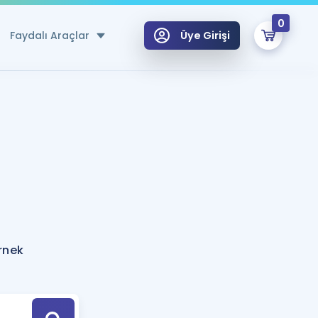
0
Faydalı Araçlar
Üye Girişi
klar
n Ücretsiz Kaynaklar
 için Özel Sözlük
Sepetin Şu An Boş.
ma
uan Hesaplama Aracı
i Hoca ile seni sınava hazırlayacak onlarca eğitim seni bekliyor!
Şifremi Hatırlamıyorum
GİRİŞ YAP
rnek
azırlananlar için Öneriler
kvimi
ÜYE DEĞİLİM
arı Tek Takvimde