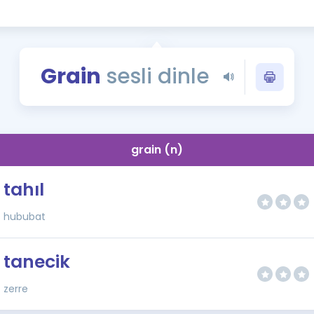
Kampanyalar
Eğitim ve Kitaplar
Blog
Grain
sesli dinle
YDS - YÖKDİL Tüm S
İngilizce Gram
İngilizce Gramer
grain (n)
tahıl
hububat
tanecik
zerre