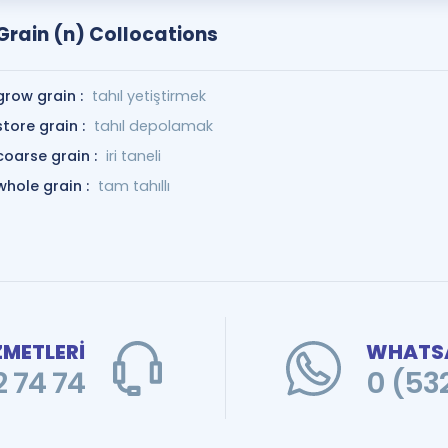
Grain (n) Collocations
grow grain :
tahıl yetiştirmek
store grain :
tahıl depolamak
coarse grain :
iri taneli
whole grain :
tam tahıllı
ZMETLERİ
WHATSA
 74 74
0 (53