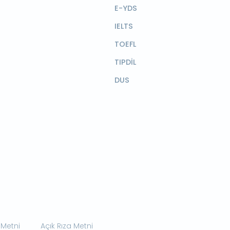
E-YDS
IELTS
TOEFL
TIPDİL
DUS
 Metni
Açık Rıza Metni