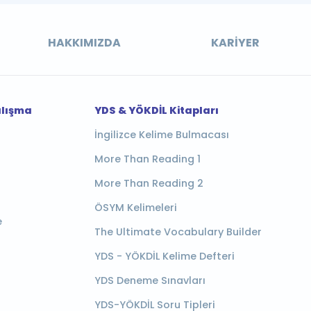
HAKKIMIZDA
KARIYER
alışma
YDS & YÖKDİL Kitapları
İngilizce Kelime Bulmacası
More Than Reading 1
More Than Reading 2
ÖSYM Kelimeleri
e
The Ultimate Vocabulary Builder
YDS - YÖKDİL Kelime Defteri
YDS Deneme Sınavları
YDS-YÖKDİL Soru Tipleri