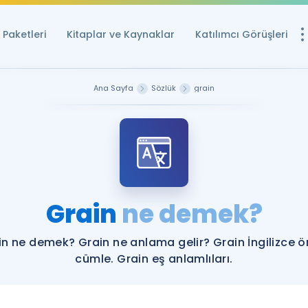
Paketleri
Kitaplar ve Kaynaklar
Katılımcı Görüşleri
Ücretsiz Kayna
Ana Sayfa
Sözlük
grain
YDS ve YÖKDİL içi
Sözlük
İngilizce Sınavları
Puan Hesapla
Grain
ne demek?
YDS ve YÖKDİL P
Remz
Rehberlik Aracı
in ne demek? Grain ne anlama gelir? Grain İngilizce ö
YDS ve YÖKDİL'e H
cümle. Grain eş anlamlıları.
ÖSYM Sınav Ta
Tüm ÖSYM Sınavl