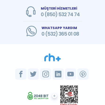
MÜŞTERİ HİZMETLERİ
0 (850) 532 74 74
WHATSAPP YARDIM
0 (532) 365 01 08