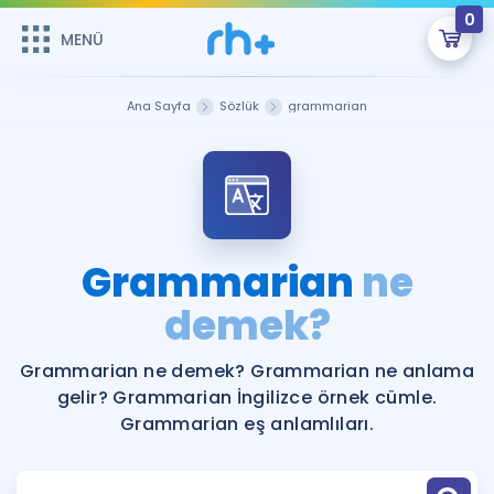
0
MENÜ
MENÜ
Üye Girişi
Ana Sayfa
Sözlük
grammarian
Online Dersler
Sepetin Şu An Boş.
Çalışma Paketleri
Remzi Hoca ile seni sınava hazırlayacak onlarca eğitim seni
bekliyor!
Kitaplar ve Kaynaklar
GİRİŞ YAP
Grammarian
ne
Katılımcı Görüşleri
demek?
Şifremi Hatırlamıyorum
ÜYE DEĞİLİM
Faydalı Araçlar
Grammarian ne demek? Grammarian ne anlama
gelir? Grammarian İngilizce örnek cümle.
Ücretsiz Kaynaklar
Blog
İngilizce Gramer
Grammarian eş anlamlıları.
Hakkımızda
Kariyer
Sözlük
Soru & Cevap
İletişim