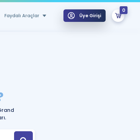
0
Faydalı Araçlar
Üye Girişi
klar
n Ücretsiz Kaynaklar
 için Özel Sözlük
Sepetin Şu An Boş.
ma
?
uan Hesaplama Aracı
i Hoca ile seni sınava hazırlayacak onlarca eğitim seni bekliyor!
Şifremi Hatırlamıyorum
GİRİŞ YAP
Grand
azırlananlar için Öneriler
rı.
kvimi
ÜYE DEĞİLİM
arı Tek Takvimde