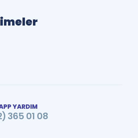
limeler
PP YARDIM
2) 365 01 08