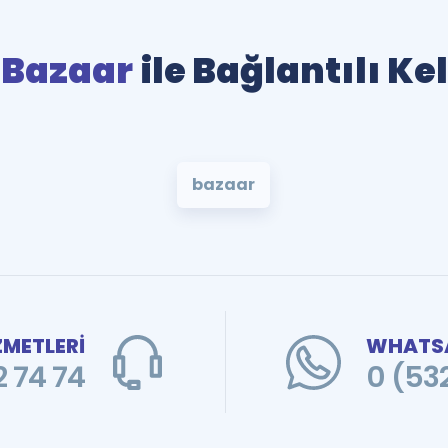
 Bazaar
ile Bağlantılı Ke
bazaar
ZMETLERİ
WHATSA
 74 74
0 (53