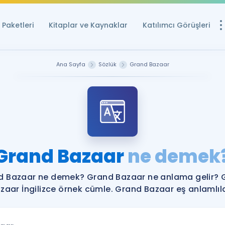
Paketleri
Kitaplar ve Kaynaklar
Katılımcı Görüşleri
Ücretsiz Kayna
Ana Sayfa
Sözlük
Grand Bazaar
YDS ve YÖKDİL içi
Sözlük
İngilizce Sınavları
Puan Hesapla
Grand Bazaar
ne demek
YDS ve YÖKDİL P
Remz
Rehberlik Aracı
d Bazaar ne demek? Grand Bazaar ne anlama gelir? 
YDS ve YÖKDİL'e H
zaar İngilizce örnek cümle. Grand Bazaar eş anlamlıla
ÖSYM Sınav Ta
Tüm ÖSYM Sınavl