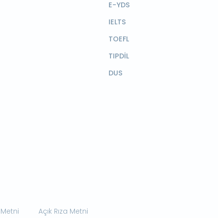
E-YDS
IELTS
TOEFL
TIPDİL
DUS
 Metni
Açık Rıza Metni