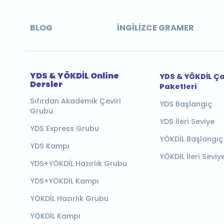
BLOG
İNGILIZCE GRAMER
YDS & YÖKDİL Online
YDS & YÖKDİL Ç
Dersler
Paketleri
Sıfırdan Akademik Çeviri
YDS Başlangıç
Grubu
YDS İleri Seviye
YDS Express Grubu
YÖKDİL Başlangıç
YDS Kampı
YÖKDİL İleri Seviy
YDS+YÖKDİL Hazırlık Grubu
YDS+YÖKDİL Kampı
YÖKDİL Hazırlık Grubu
YÖKDİL Kampı