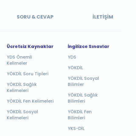
SORU & CEVAP
İLETIŞIM
Ücretsiz Kaynaklar
İngilizce Sınavlar
YDS Önemli
YDS
Kelimeler
YÖKDİL
YÖKDİL Soru Tipleri
YÖKDİL Sosyal
YÖKDİL Sağlık
Bilimler
Kelimeleri
YÖKDİL Sağlık
YÖKDİL Fen Kelimeleri
Bilimleri
YÖKDİL Sosyal
YÖKDİL Fen
Kelimeleri
Bilimleri
YKS-DİL