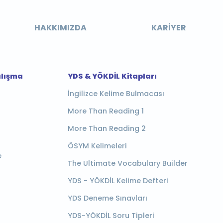
HAKKIMIZDA
KARIYER
alışma
YDS & YÖKDİL Kitapları
İngilizce Kelime Bulmacası
More Than Reading 1
More Than Reading 2
ÖSYM Kelimeleri
e
The Ultimate Vocabulary Builder
YDS - YÖKDİL Kelime Defteri
YDS Deneme Sınavları
YDS-YÖKDİL Soru Tipleri