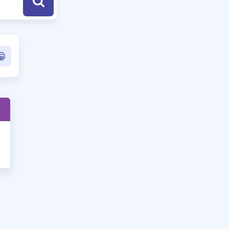
a Özel Fırsatlar
ınavlarla İlgili Haberler
er
 ve Konu Anlatımı