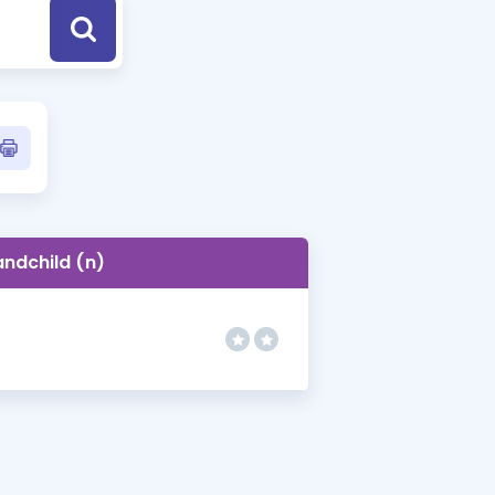
a Özel Fırsatlar
ınavlarla İlgili Haberler
er
 ve Konu Anlatımı
andchild (n)