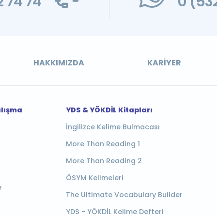
 74 74
0 (53
HAKKIMIZDA
KARIYER
alışma
YDS & YÖKDİL Kitapları
İngilizce Kelime Bulmacası
More Than Reading 1
More Than Reading 2
ÖSYM Kelimeleri
e
The Ultimate Vocabulary Builder
YDS - YÖKDİL Kelime Defteri