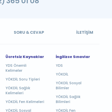
2) 365 01 08
SORU & CEVAP
İLETIŞIM
Ücretsiz Kaynaklar
İngilizce Sınavlar
YDS Önemli
YDS
Kelimeler
YÖKDİL
YÖKDİL Soru Tipleri
YÖKDİL Sosyal
YÖKDİL Sağlık
Bilimler
Kelimeleri
YÖKDİL Sağlık
YÖKDİL Fen Kelimeleri
Bilimleri
YÖKDİL Sosyal
YÖKDİL Fen