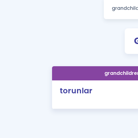
grandchildre
torunlar