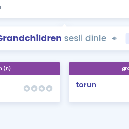
Kampanyalar
Eğitim ve Kitaplar
Blog
YDS - YÖKDİL Tüm S
Grandchildren
sesli dinle
İngilizce Gram
İngilizce Gramer
n (n)
gr
torun