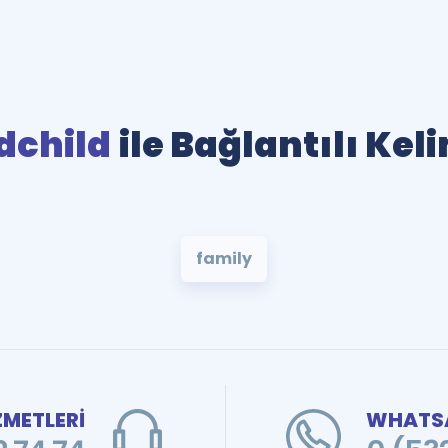
dchild
ile Bağlantılı Kel
family
ZMETLERİ
WHATSA