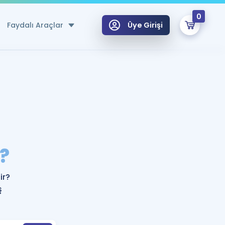
0
Faydalı Araçlar
Üye Girişi
klar
n Ücretsiz Kaynaklar
 için Özel Sözlük
Sepetin Şu An Boş.
ma
?
uan Hesaplama Aracı
i Hoca ile seni sınava hazırlayacak onlarca eğitim seni bekliyor!
Şifremi Hatırlamıyorum
GİRİŞ YAP
ir?
azırlananlar için Öneriler
ş
kvimi
ÜYE DEĞİLİM
arı Tek Takvimde