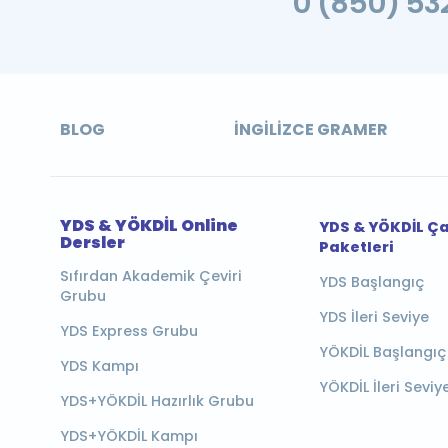
0 (850) 532
BLOG
İNGILIZCE GRAMER
YDS & YÖKDİL Online
YDS & YÖKDİL Ç
Dersler
Paketleri
Sıfırdan Akademik Çeviri
YDS Başlangıç
Grubu
YDS İleri Seviye
YDS Express Grubu
YÖKDİL Başlangıç
YDS Kampı
YÖKDİL İleri Seviy
YDS+YÖKDİL Hazırlık Grubu
YDS+YÖKDİL Kampı