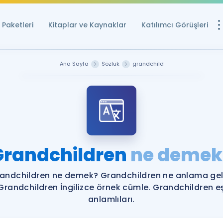
Paketleri
Kitaplar ve Kaynaklar
Katılımcı Görüşleri
Ücretsiz Kayna
Ana Sayfa
Sözlük
grandchild
YDS ve YÖKDİL içi
Sözlük
İngilizce Sınavları
Puan Hesapla
Grandchildren
ne demek
YDS ve YÖKDİL P
Remz
Rehberlik Aracı
andchildren ne demek? Grandchildren ne anlama gel
YDS ve YÖKDİL'e H
Grandchildren İngilizce örnek cümle. Grandchildren e
anlamlıları.
ÖSYM Sınav Ta
Tüm ÖSYM Sınavl