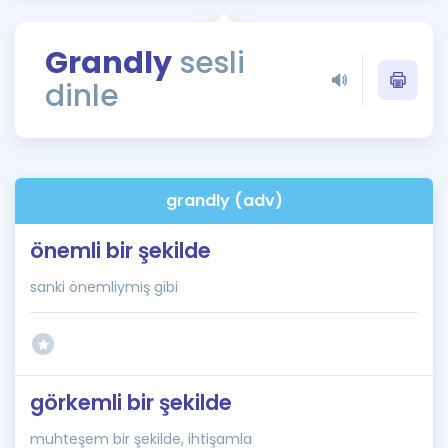
Puan Hesaplama
Grandly
sesli
Rehberlik Aracı
dinle
ÖSYM Sınav Takvimi
Kampanyalar
Blog
grandly (adv)
İngilizce Gramer
önemli bir şekilde
sanki önemliymiş gibi
görkemli bir şekilde
muhteşem bir şekilde, ihtişamla