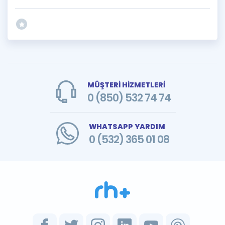
MÜŞTERİ HİZMETLERİ
0 (850) 532 74 74
WHATSAPP YARDIM
0 (532) 365 01 08