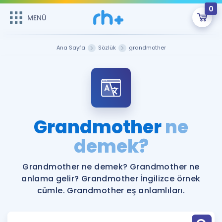
0
MENÜ
MENÜ
Üye Girişi
Ana Sayfa
Sözlük
grandmother
Online Dersler
Sepetin Şu An Boş.
Çalışma Paketleri
Remzi Hoca ile seni sınava hazırlayacak onlarca eğitim seni
bekliyor!
Kitaplar ve Kaynaklar
GİRİŞ YAP
Grandmother
ne
Katılımcı Görüşleri
demek?
Şifremi Hatırlamıyorum
ÜYE DEĞİLİM
Faydalı Araçlar
Grandmother ne demek? Grandmother ne
anlama gelir? Grandmother İngilizce örnek
Ücretsiz Kaynaklar
Blog
İngilizce Gramer
cümle. Grandmother eş anlamlıları.
Hakkımızda
Kariyer
Sözlük
Soru & Cevap
İletişim