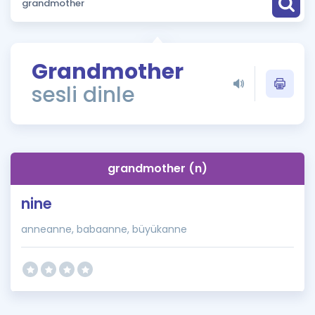
Puan Hesaplama
Rehberlik Aracı
Grandmother
ÖSYM Sınav Takvimi
sesli dinle
Kampanyalar
Blog
grandmother (n)
İngilizce Gramer
nine
anneanne, babaanne, büyükanne