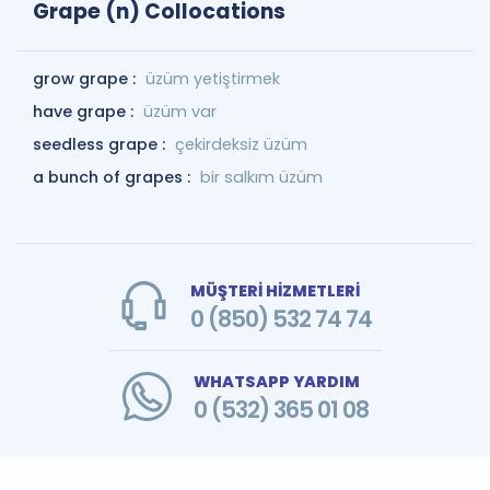
Grape (n) Collocations
grow grape :
üzüm yetiştirmek
have grape :
üzüm var
seedless grape :
çekirdeksiz üzüm
a bunch of grapes :
bir salkım üzüm
MÜŞTERİ HİZMETLERİ
0 (850) 532 74 74
WHATSAPP YARDIM
0 (532) 365 01 08