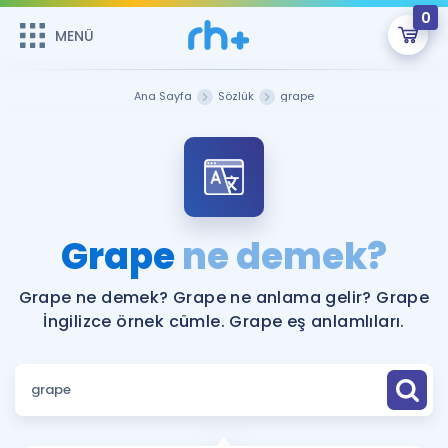
0
MENÜ
MENÜ
Üye Girişi
Ana Sayfa
Sözlük
grape
Online Dersler
Sepetin Şu An Boş.
Çalışma Paketleri
Remzi Hoca ile seni sınava hazırlayacak onlarca eğitim seni
bekliyor!
Kitaplar ve Kaynaklar
GİRİŞ YAP
Grape
ne demek?
Katılımcı Görüşleri
Şifremi Hatırlamıyorum
Grape ne demek? Grape ne anlama gelir? Grape
İngilizce örnek cümle. Grape eş anlamlıları.
ÜYE DEĞİLİM
Faydalı Araçlar
Ücretsiz Kaynaklar
Blog
İngilizce Gramer
Hakkımızda
Kariyer
Sözlük
Soru & Cevap
İletişim