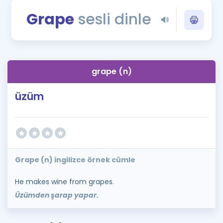
Puan Hesaplama
Grape
sesli dinle
Rehberlik Aracı
ÖSYM Sınav Takvimi
grape (n)
Kampanyalar
üzüm
Blog
İngilizce Gramer
Grape (n) ingilizce örnek cümle
He makes wine from grapes.
Üzümden şarap yapar.