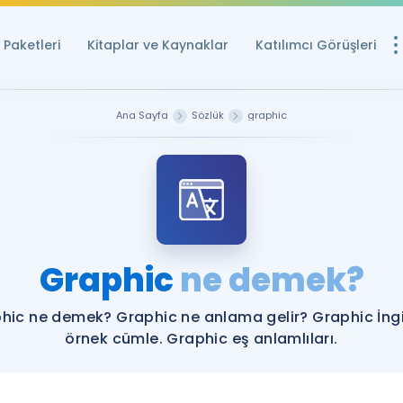
Paketleri
Kitaplar ve Kaynaklar
Katılımcı Görüşleri
Ücretsiz Kayna
Ana Sayfa
Sözlük
graphic
YDS ve YÖKDİL içi
Sözlük
İngilizce Sınavları
Puan Hesapla
Graphic
ne demek?
YDS ve YÖKDİL P
Remz
Rehberlik Aracı
hic ne demek? Graphic ne anlama gelir? Graphic İngi
YDS ve YÖKDİL'e H
örnek cümle. Graphic eş anlamlıları.
ÖSYM Sınav Ta
Tüm ÖSYM Sınavl