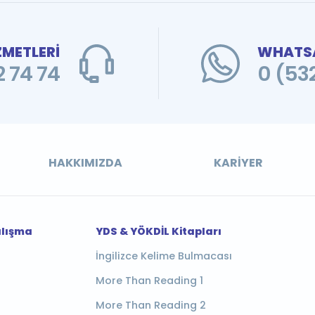
ZMETLERİ
WHATSA
 74 74
0 (53
HAKKIMIZDA
KARIYER
alışma
YDS & YÖKDİL Kitapları
İngilizce Kelime Bulmacası
More Than Reading 1
More Than Reading 2