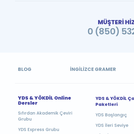
MÜŞTERİ Hİ
0 (850) 532
BLOG
İNGILIZCE GRAMER
YDS & YÖKDİL Online
YDS & YÖKDİL Ç
Dersler
Paketleri
Sıfırdan Akademik Çeviri
YDS Başlangıç
Grubu
YDS İleri Seviye
YDS Express Grubu