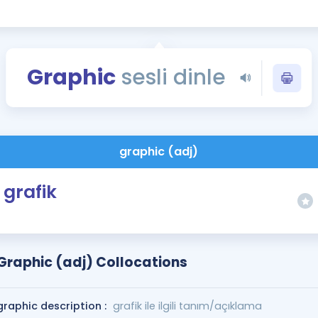
Kampanyalar
Eğitim ve Kitaplar
Blog
Graphic
sesli dinle
YDS - YÖKDİL Tüm S
İngilizce Gram
İngilizce Gramer
graphic (adj)
grafik
Graphic (adj) Collocations
graphic description :
grafik ile ilgili tanım/açıklama