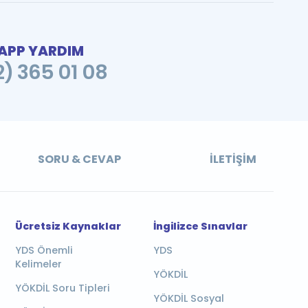
PP YARDIM
2) 365 01 08
SORU & CEVAP
İLETIŞIM
Ücretsiz Kaynaklar
İngilizce Sınavlar
YDS Önemli
YDS
Kelimeler
YÖKDİL
YÖKDİL Soru Tipleri
YÖKDİL Sosyal