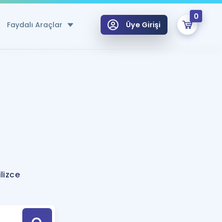
0
Faydalı Araçlar
Üye Girişi
klar
n Ücretsiz Kaynaklar
 için Özel Sözlük
Sepetin Şu An Boş.
ma
uan Hesaplama Aracı
i Hoca ile seni sınava hazırlayacak onlarca eğitim seni bekliyor!
Şifremi Hatırlamıyorum
GİRİŞ YAP
lizce
azırlananlar için Öneriler
kvimi
ÜYE DEĞİLİM
arı Tek Takvimde