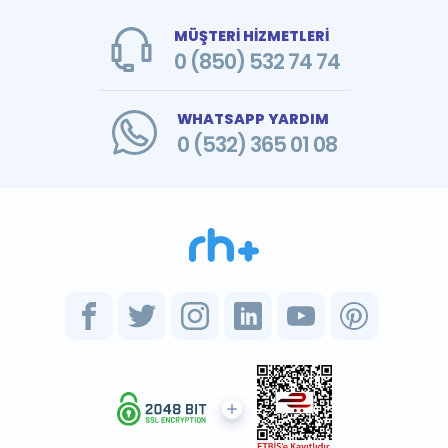
MÜŞTERİ HİZMETLERİ
0 (850) 532 74 74
WHATSAPP YARDIM
0 (532) 365 01 08