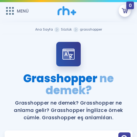
0
MENÜ
MENÜ
Üye Girişi
Ana Sayfa
Sözlük
grasshopper
Online Dersler
Sepetin Şu An Boş.
Çalışma Paketleri
Remzi Hoca ile seni sınava hazırlayacak onlarca eğitim seni
bekliyor!
Kitaplar ve Kaynaklar
GİRİŞ YAP
Grasshopper
ne
Katılımcı Görüşleri
demek?
Şifremi Hatırlamıyorum
ÜYE DEĞİLİM
Faydalı Araçlar
Grasshopper ne demek? Grasshopper ne
anlama gelir? Grasshopper İngilizce örnek
Ücretsiz Kaynaklar
Blog
İngilizce Gramer
cümle. Grasshopper eş anlamlıları.
Hakkımızda
Kariyer
Sözlük
Soru & Cevap
İletişim