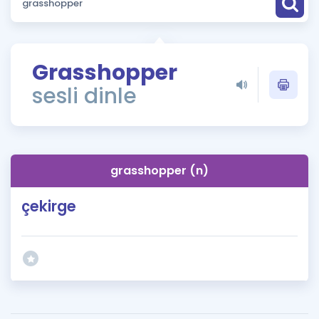
Puan Hesaplama
Rehberlik Aracı
Grasshopper
ÖSYM Sınav Takvimi
sesli dinle
Kampanyalar
Blog
grasshopper (n)
İngilizce Gramer
çekirge