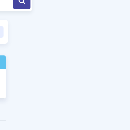
a Özel Fırsatlar
ınavlarla İlgili Haberler
er
 ve Konu Anlatımı