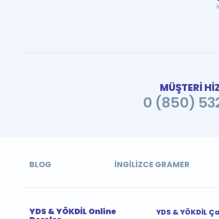
MÜŞTERİ Hİ
0 (850) 532
BLOG
İNGILIZCE GRAMER
YDS & YÖKDİL Online
YDS & YÖKDİL Ç