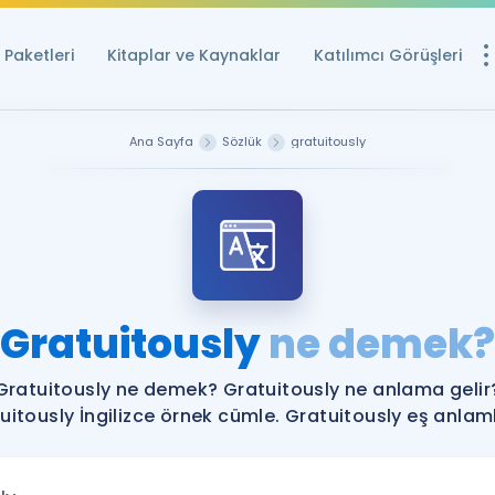
Paketleri
Kitaplar ve Kaynaklar
Katılımcı Görüşleri
Ücretsiz Kayna
Ana Sayfa
Sözlük
gratuitously
YDS ve YÖKDİL içi
Sözlük
İngilizce Sınavları
Puan Hesapla
Gratuitously
ne demek?
YDS ve YÖKDİL P
Remz
Rehberlik Aracı
Gratuitously ne demek? Gratuitously ne anlama gelir
YDS ve YÖKDİL'e H
uitously İngilizce örnek cümle. Gratuitously eş anlamlı
ÖSYM Sınav Ta
Tüm ÖSYM Sınavl