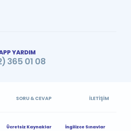
PP YARDIM
2) 365 01 08
SORU & CEVAP
İLETIŞIM
Ücretsiz Kaynaklar
İngilizce Sınavlar