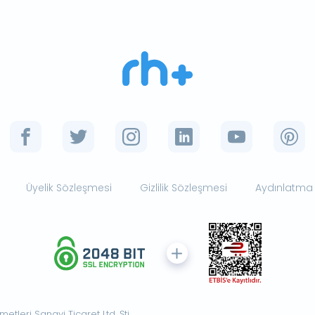
Üyelik Sözleşmesi
Gizlilik Sözleşmesi
Aydınlatma
tleri Sanayi Ticaret Ltd. Şti.