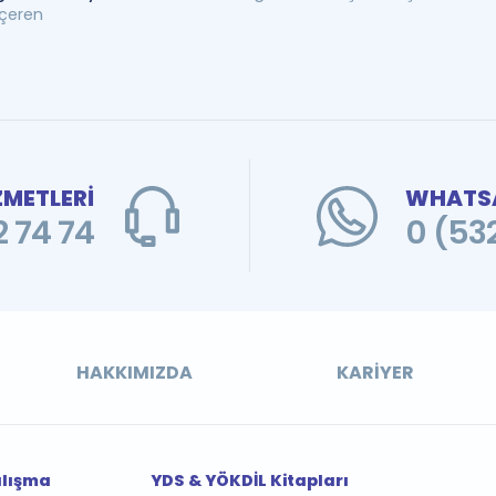
içeren
ZMETLERİ
WHATSA
 74 74
0 (53
HAKKIMIZDA
KARIYER
alışma
YDS & YÖKDİL Kitapları