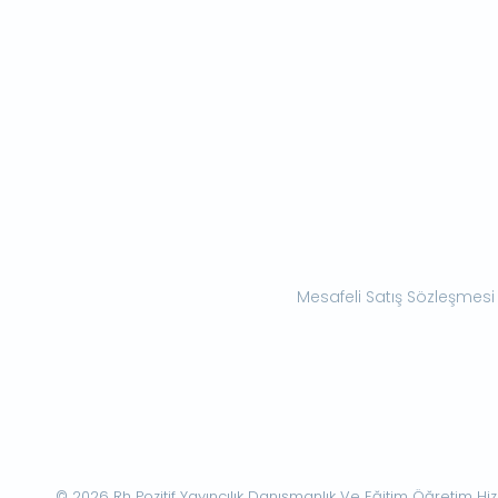
Mesafeli Satış Sözleşmesi
© 2026 Rh Pozitif Yayıncılık Danışmanlık Ve Eğitim Öğretim Hizme