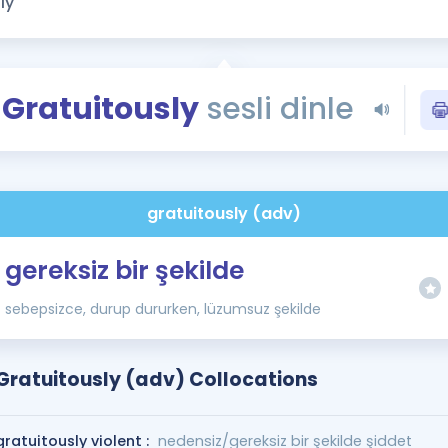
Kampanyalar
Eğitim ve Kitaplar
Blog
Gratuitously
sesli dinle
YDS - YÖKDİL Tüm S
İngilizce Gram
İngilizce Gramer
gratuitously (adv)
gereksiz bir şekilde
sebepsizce, durup dururken, lüzumsuz şekilde
Gratuitously (adv) Collocations
gratuitously violent :
nedensiz/gereksiz bir şekilde şiddet