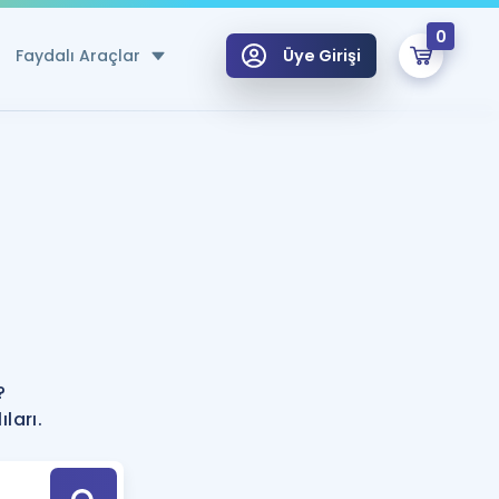
0
Faydalı Araçlar
Üye Girişi
klar
n Ücretsiz Kaynaklar
 için Özel Sözlük
Sepetin Şu An Boş.
ma
uan Hesaplama Aracı
i Hoca ile seni sınava hazırlayacak onlarca eğitim seni bekliyor!
Şifremi Hatırlamıyorum
GİRİŞ YAP
?
azırlananlar için Öneriler
ları.
kvimi
ÜYE DEĞİLİM
arı Tek Takvimde