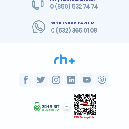
0 (850) 532 74 74
WHATSAPP YARDIM
0 (532) 365 01 08