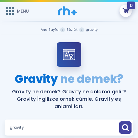
0
MENÜ
MENÜ
Üye Girişi
Ana Sayfa
Sözlük
gravity
Online Dersler
Sepetin Şu An Boş.
Çalışma Paketleri
Remzi Hoca ile seni sınava hazırlayacak onlarca eğitim seni
bekliyor!
Kitaplar ve Kaynaklar
GİRİŞ YAP
Gravity
ne demek?
Katılımcı Görüşleri
Şifremi Hatırlamıyorum
Gravity ne demek? Gravity ne anlama gelir?
Gravity İngilizce örnek cümle. Gravity eş
ÜYE DEĞİLİM
Faydalı Araçlar
anlamlıları.
Ücretsiz Kaynaklar
Blog
İngilizce Gramer
Hakkımızda
Kariyer
Sözlük
Soru & Cevap
İletişim