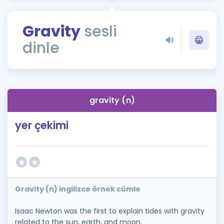
Puan Hesaplama
Gravity
sesli
Rehberlik Aracı
dinle
ÖSYM Sınav Takvimi
Kampanyalar
Blog
gravity (n)
İngilizce Gramer
yer çekimi
Gravity (n) ingilizce örnek cümle
Isaac Newton was the first to explain tides with gravity
related to the sun, earth, and moon.