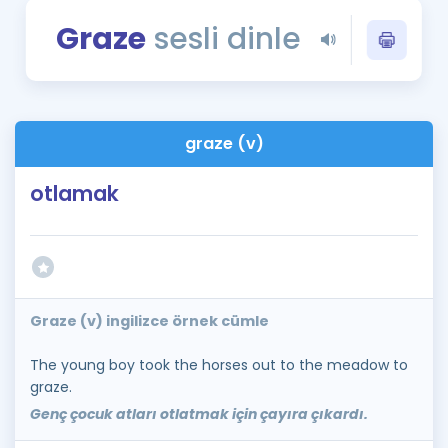
Puan Hesaplama
Graze
sesli dinle
Rehberlik Aracı
ÖSYM Sınav Takvimi
graze (v)
Kampanyalar
otlamak
Blog
İngilizce Gramer
Graze (v) ingilizce örnek cümle
The young boy took the horses out to the meadow to
graze.
Genç çocuk atları otlatmak için çayıra çıkardı.