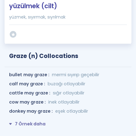
yüzülmek (cilt)
yüzmek, sıyırmak, sıyrılmak
Graze (n) Collocations
bullet may graze :
mermi sıyırıp geçebilir
calf may graze :
buzağı otlayabilir
cattle may graze :
sığır otlayabilir
cow may graze :
inek otlayabilir
donkey may graze :
eşek otlayabilir
7 Örnek daha