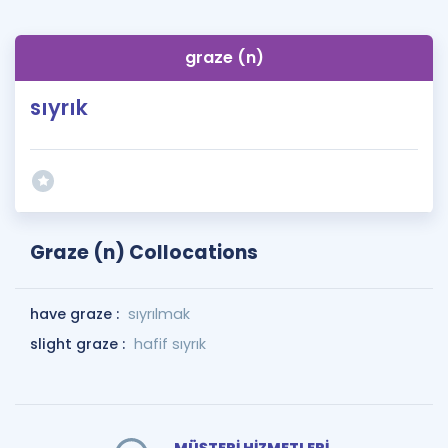
graze (n)
sıyrık
Graze (n) Collocations
have graze :
sıyrılmak
slight graze :
hafif sıyrık
MÜŞTERİ HİZMETLERİ