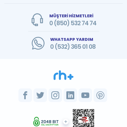
MÜŞTERİ HİZMETLERİ
0 (850) 532 74 74
WHATSAPP YARDIM
0 (532) 365 01 08