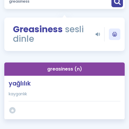
Puan Hesaplama
Rehberlik Aracı
Greasiness
sesli
ÖSYM Sınav Takvimi
dinle
Kampanyalar
Blog
greasiness (n)
İngilizce Gramer
yağlılık
kayganlık