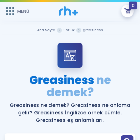
0
MENÜ
MENÜ
Üye Girişi
Ana Sayfa
Sözlük
greasiness
Online Dersler
Sepetin Şu An Boş.
Çalışma Paketleri
Remzi Hoca ile seni sınava hazırlayacak onlarca eğitim seni
bekliyor!
Kitaplar ve Kaynaklar
GİRİŞ YAP
Greasiness
ne
Katılımcı Görüşleri
demek?
Şifremi Hatırlamıyorum
ÜYE DEĞİLİM
Faydalı Araçlar
Greasiness ne demek? Greasiness ne anlama
gelir? Greasiness İngilizce örnek cümle.
Ücretsiz Kaynaklar
Blog
İngilizce Gramer
Greasiness eş anlamlıları.
Hakkımızda
Kariyer
Sözlük
Soru & Cevap
İletişim