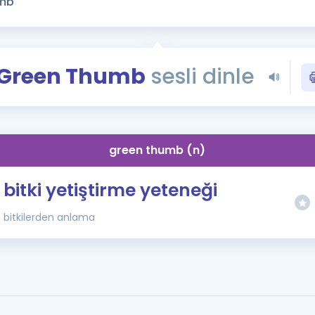
Kampanyalar
Eğitim ve Kitaplar
Blog
Green Thumb
sesli dinle
YDS - YÖKDİL Tüm S
İngilizce Gram
İngilizce Gramer
green thumb (n)
bitki yetiştirme yeteneği
bitkilerden anlama