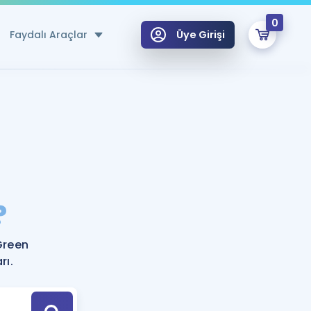
0
Faydalı Araçlar
Üye Girişi
klar
n Ücretsiz Kaynaklar
 için Özel Sözlük
Sepetin Şu An Boş.
ma
?
uan Hesaplama Aracı
i Hoca ile seni sınava hazırlayacak onlarca eğitim seni bekliyor!
Şifremi Hatırlamıyorum
GİRİŞ YAP
Green
azırlananlar için Öneriler
rı.
kvimi
ÜYE DEĞİLİM
arı Tek Takvimde