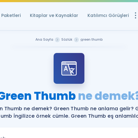
Paketleri
Kitaplar ve Kaynaklar
Katılımcı Görüşleri
Ücretsiz Kayna
Ana Sayfa
Sözlük
green thumb
YDS ve YÖKDİL içi
Sözlük
İngilizce Sınavları
Puan Hesapla
Green Thumb
ne demek
YDS ve YÖKDİL P
Remz
Rehberlik Aracı
n Thumb ne demek? Green Thumb ne anlama gelir? 
YDS ve YÖKDİL'e H
umb İngilizce örnek cümle. Green Thumb eş anlamlıla
ÖSYM Sınav Ta
Tüm ÖSYM Sınavl