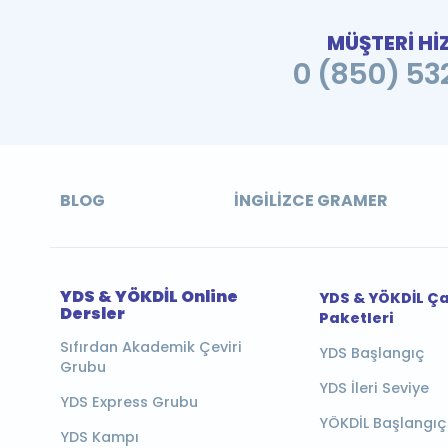
MÜŞTERİ Hİ
0 (850) 532
BLOG
İNGILIZCE GRAMER
YDS & YÖKDİL Online
YDS & YÖKDİL Ç
Dersler
Paketleri
Sıfırdan Akademik Çeviri
YDS Başlangıç
Grubu
YDS İleri Seviye
YDS Express Grubu
YÖKDİL Başlangıç
YDS Kampı