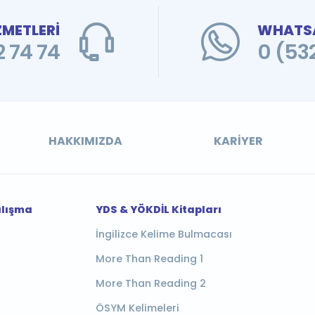
ZMETLERİ
WHATSA
 74 74
0 (53
HAKKIMIZDA
KARIYER
alışma
YDS & YÖKDİL Kitapları
İngilizce Kelime Bulmacası
More Than Reading 1
More Than Reading 2
ÖSYM Kelimeleri