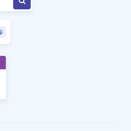
a Özel Fırsatlar
ınavlarla İlgili Haberler
er
 ve Konu Anlatımı