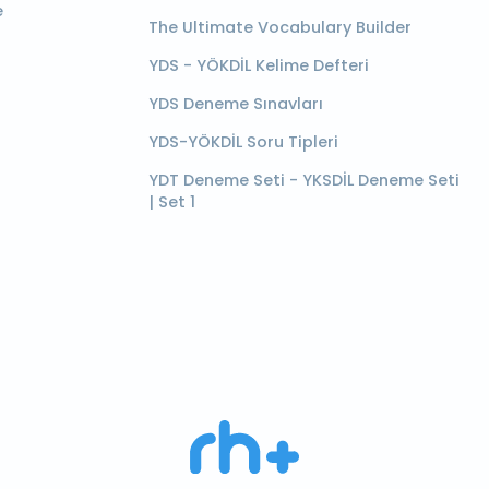
e
The Ultimate Vocabulary Builder
YDS - YÖKDİL Kelime Defteri
YDS Deneme Sınavları
YDS-YÖKDİL Soru Tipleri
YDT Deneme Seti - YKSDİL Deneme Seti
| Set 1