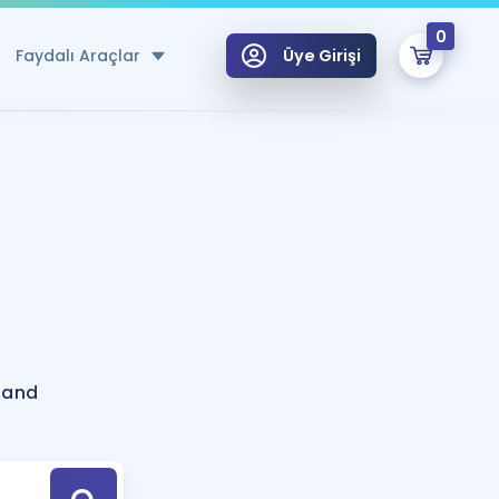
0
Faydalı Araçlar
Üye Girişi
klar
n Ücretsiz Kaynaklar
 için Özel Sözlük
Sepetin Şu An Boş.
ma
uan Hesaplama Aracı
i Hoca ile seni sınava hazırlayacak onlarca eğitim seni bekliyor!
Şifremi Hatırlamıyorum
GİRİŞ YAP
land
azırlananlar için Öneriler
kvimi
ÜYE DEĞİLİM
arı Tek Takvimde