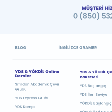
MÜŞTERİ Hİ
0 (850) 532
BLOG
İNGILIZCE GRAMER
YDS & YÖKDİL Online
YDS & YÖKDİL Ç
Dersler
Paketleri
Sıfırdan Akademik Çeviri
YDS Başlangıç
Grubu
YDS İleri Seviye
YDS Express Grubu
YÖKDİL Başlangıç
YDS Kampı