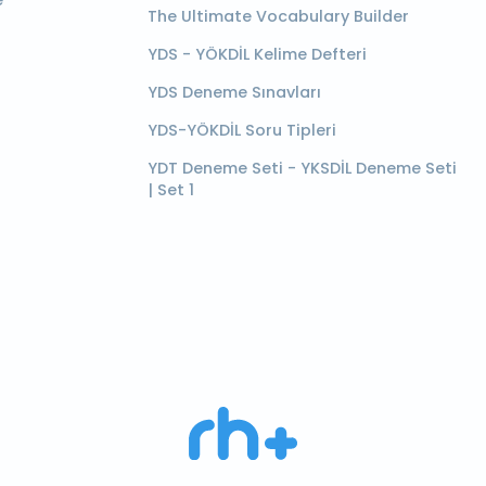
e
The Ultimate Vocabulary Builder
YDS - YÖKDİL Kelime Defteri
YDS Deneme Sınavları
YDS-YÖKDİL Soru Tipleri
YDT Deneme Seti - YKSDİL Deneme Seti
| Set 1