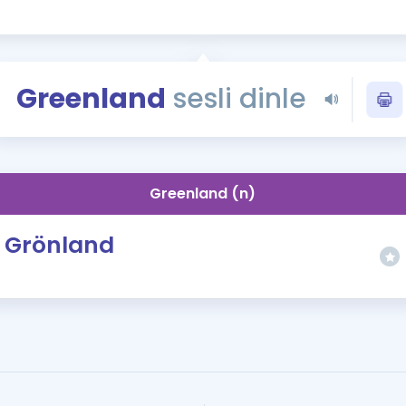
Kampanyalar
Eğitim ve Kitaplar
Blog
Greenland
sesli dinle
YDS - YÖKDİL Tüm S
İngilizce Gram
İngilizce Gramer
Greenland (n)
Grönland