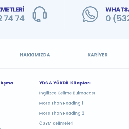
ZMETLERİ
WHATSA
 74 74
0 (53
HAKKIMIZDA
KARIYER
alışma
YDS & YÖKDİL Kitapları
İngilizce Kelime Bulmacası
More Than Reading 1
More Than Reading 2
ÖSYM Kelimeleri