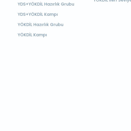
YÖKDİL İleri Seviy
YDS+YÖKDİL Hazırlık Grubu
YDS+YÖKDİL Kampı
YÖKDİL Hazırlık Grubu
YÖKDİL Kampı