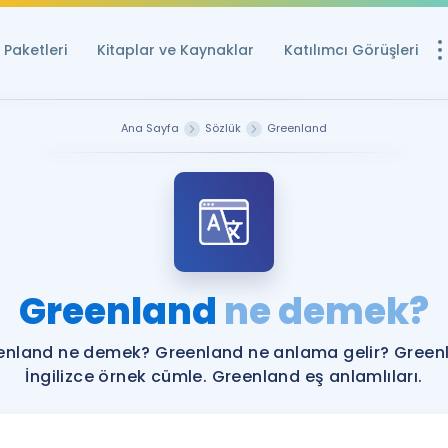
Paketleri
Kitaplar ve Kaynaklar
Katılımcı Görüşleri
Ücretsiz Kayna
Ana Sayfa
Sözlük
Greenland
YDS ve YÖKDİL içi
Sözlük
İngilizce Sınavları
Puan Hesapla
Greenland
ne demek?
YDS ve YÖKDİL P
Remz
Rehberlik Aracı
enland ne demek? Greenland ne anlama gelir? Green
YDS ve YÖKDİL'e H
İngilizce örnek cümle. Greenland eş anlamlıları.
ÖSYM Sınav Ta
Tüm ÖSYM Sınavl