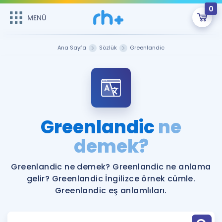
0
MENÜ
MENÜ
Üye Girişi
Ana Sayfa
Sözlük
Greenlandic
Online Dersler
Sepetin Şu An Boş.
Çalışma Paketleri
Remzi Hoca ile seni sınava hazırlayacak onlarca eğitim seni
bekliyor!
Kitaplar ve Kaynaklar
GİRİŞ YAP
Greenlandic
ne
Katılımcı Görüşleri
demek?
Şifremi Hatırlamıyorum
ÜYE DEĞİLİM
Faydalı Araçlar
Greenlandic ne demek? Greenlandic ne anlama
gelir? Greenlandic İngilizce örnek cümle.
Ücretsiz Kaynaklar
Blog
İngilizce Gramer
Greenlandic eş anlamlıları.
Hakkımızda
Kariyer
Sözlük
Soru & Cevap
İletişim