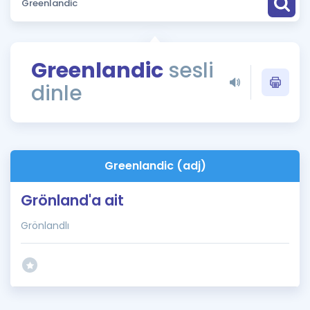
Puan Hesaplama
Rehberlik Aracı
Greenlandic
sesli
ÖSYM Sınav Takvimi
dinle
Kampanyalar
Blog
Greenlandic (adj)
İngilizce Gramer
Grönland'a ait
Grönlandlı