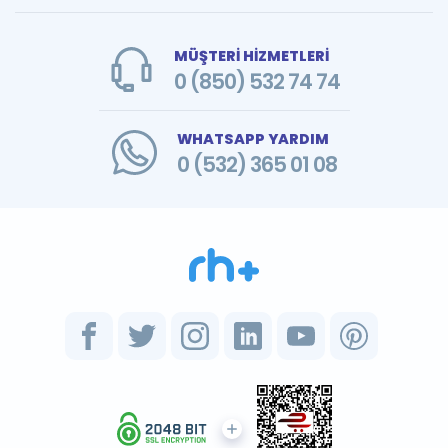
MÜŞTERİ HİZMETLERİ
0 (850) 532 74 74
WHATSAPP YARDIM
0 (532) 365 01 08