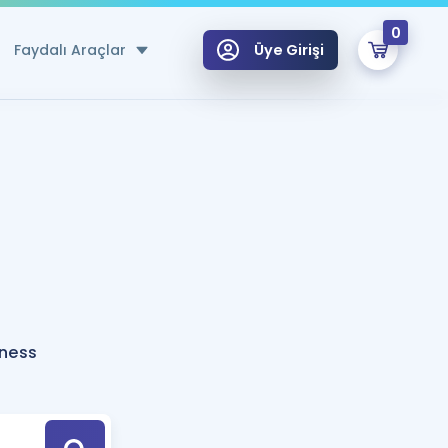
0
Faydalı Araçlar
Üye Girişi
klar
n Ücretsiz Kaynaklar
 için Özel Sözlük
Sepetin Şu An Boş.
ma
uan Hesaplama Aracı
i Hoca ile seni sınava hazırlayacak onlarca eğitim seni bekliyor!
Şifremi Hatırlamıyorum
GİRİŞ YAP
nness
azırlananlar için Öneriler
kvimi
ÜYE DEĞİLİM
arı Tek Takvimde