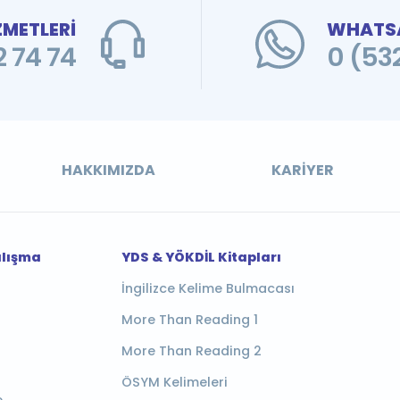
ZMETLERİ
WHATSA
 74 74
0 (53
HAKKIMIZDA
KARIYER
alışma
YDS & YÖKDİL Kitapları
İngilizce Kelime Bulmacası
More Than Reading 1
More Than Reading 2
ÖSYM Kelimeleri