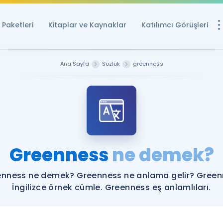
Paketleri
Kitaplar ve Kaynaklar
Katılımcı Görüşleri
Ücretsiz Kayna
Ana Sayfa
Sözlük
greenness
YDS ve YÖKDİL içi
Sözlük
İngilizce Sınavları
Puan Hesapla
Greenness
ne demek?
YDS ve YÖKDİL P
Remz
Rehberlik Aracı
nness ne demek? Greenness ne anlama gelir? Gree
YDS ve YÖKDİL'e H
İngilizce örnek cümle. Greenness eş anlamlıları.
ÖSYM Sınav Ta
Tüm ÖSYM Sınavl