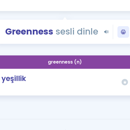
Kampanyalar
Eğitim ve Kitaplar
Blog
Greenness
sesli dinle
YDS - YÖKDİL Tüm S
İngilizce Gram
İngilizce Gramer
greenness (n)
yeşillik