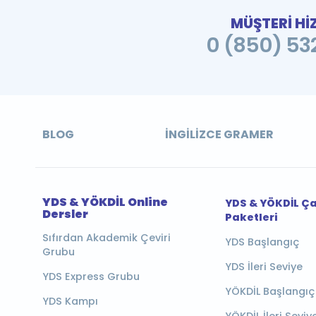
MÜŞTERİ Hİ
0 (850) 532
BLOG
İNGILIZCE GRAMER
YDS & YÖKDİL Online
YDS & YÖKDİL Ç
Dersler
Paketleri
Sıfırdan Akademik Çeviri
YDS Başlangıç
Grubu
YDS İleri Seviye
YDS Express Grubu
YÖKDİL Başlangıç
YDS Kampı