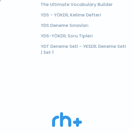
e
The Ultimate Vocabulary Builder
YDS - YÖKDİL Kelime Defteri
YDS Deneme Sınavları
YDS-YÖKDİL Soru Tipleri
YDT Deneme Seti - YKSDİL Deneme Seti
| Set 1