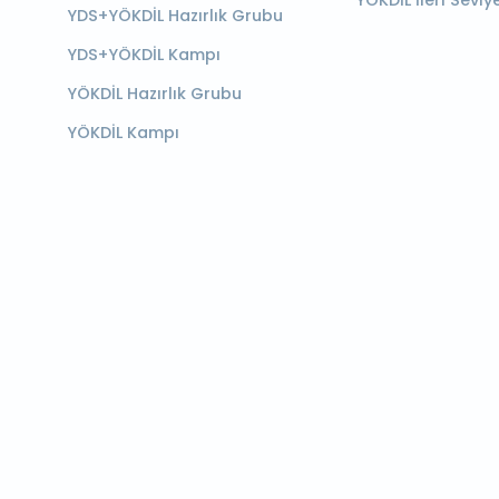
YÖKDİL İleri Seviy
YDS+YÖKDİL Hazırlık Grubu
YDS+YÖKDİL Kampı
YÖKDİL Hazırlık Grubu
YÖKDİL Kampı