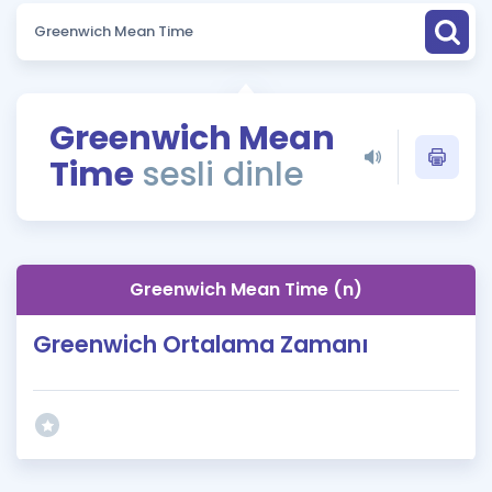
Puan Hesaplama
Rehberlik Aracı
ÖSYM Sınav Takvimi
Greenwich Mean
Time
sesli dinle
Kampanyalar
Blog
İngilizce Gramer
Greenwich Mean Time (n)
Greenwich Ortalama Zamanı