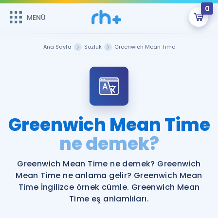
0
MENÜ
MENÜ
Üye Girişi
Ana Sayfa
Sözlük
Greenwich Mean Time
Online Dersler
Sepetin Şu An Boş.
Çalışma Paketleri
Remzi Hoca ile seni sınava hazırlayacak onlarca eğitim seni
bekliyor!
Kitaplar ve Kaynaklar
GİRİŞ YAP
Greenwich Mean Time
Katılımcı Görüşleri
ne demek?
Şifremi Hatırlamıyorum
ÜYE DEĞİLİM
Faydalı Araçlar
Greenwich Mean Time ne demek? Greenwich
Mean Time ne anlama gelir? Greenwich Mean
Ücretsiz Kaynaklar
Blog
İngilizce Gramer
Time İngilizce örnek cümle. Greenwich Mean
Time eş anlamlıları.
Hakkımızda
Kariyer
Sözlük
Soru & Cevap
İletişim