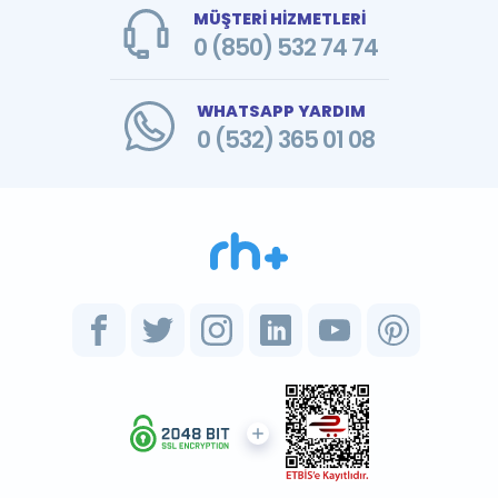
MÜŞTERİ HİZMETLERİ
0 (850) 532 74 74
WHATSAPP YARDIM
0 (532) 365 01 08