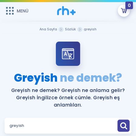
0
MENÜ
MENÜ
Üye Girişi
Ana Sayfa
Sözlük
greyish
Online Dersler
Sepetin Şu An Boş.
Çalışma Paketleri
Remzi Hoca ile seni sınava hazırlayacak onlarca eğitim seni
bekliyor!
Kitaplar ve Kaynaklar
GİRİŞ YAP
Greyish
ne demek?
Katılımcı Görüşleri
Şifremi Hatırlamıyorum
Greyish ne demek? Greyish ne anlama gelir?
Greyish İngilizce örnek cümle. Greyish eş
ÜYE DEĞİLİM
Faydalı Araçlar
anlamlıları.
Ücretsiz Kaynaklar
Blog
İngilizce Gramer
Hakkımızda
Kariyer
Sözlük
Soru & Cevap
İletişim