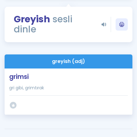
Puan Hesaplama
Greyish
sesli
Rehberlik Aracı
dinle
ÖSYM Sınav Takvimi
Kampanyalar
Blog
greyish (adj)
İngilizce Gramer
grimsi
gri gibi, grimtırak