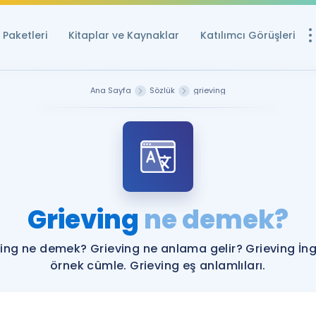
Paketleri
Kitaplar ve Kaynaklar
Katılımcı Görüşleri
Ücretsiz Kayna
Ana Sayfa
Sözlük
grieving
YDS ve YÖKDİL içi
Sözlük
İngilizce Sınavları
Puan Hesapla
Grieving
ne demek?
YDS ve YÖKDİL P
Remz
Rehberlik Aracı
ing ne demek? Grieving ne anlama gelir? Grieving İng
YDS ve YÖKDİL'e H
örnek cümle. Grieving eş anlamlıları.
ÖSYM Sınav Ta
Tüm ÖSYM Sınavl