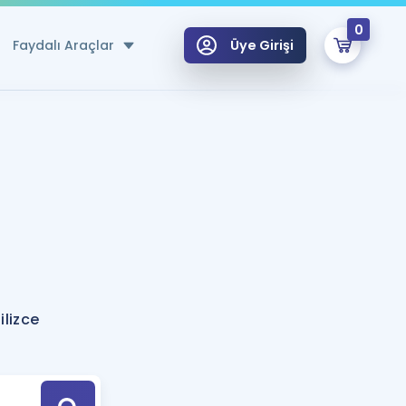
0
Faydalı Araçlar
Üye Girişi
klar
n Ücretsiz Kaynaklar
 için Özel Sözlük
Sepetin Şu An Boş.
ma
uan Hesaplama Aracı
i Hoca ile seni sınava hazırlayacak onlarca eğitim seni bekliyor!
Şifremi Hatırlamıyorum
GİRİŞ YAP
ilizce
azırlananlar için Öneriler
kvimi
ÜYE DEĞİLİM
arı Tek Takvimde