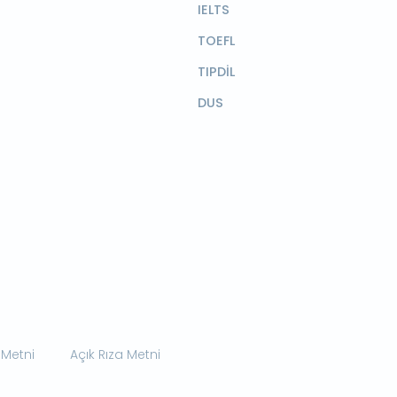
IELTS
TOEFL
TIPDİL
DUS
 Metni
Açık Rıza Metni