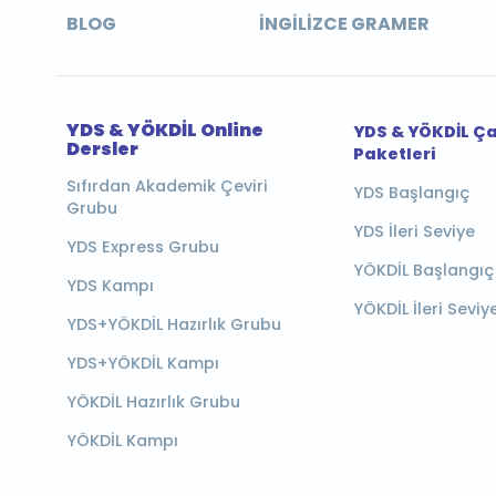
BLOG
İNGILIZCE GRAMER
YDS & YÖKDİL Online
YDS & YÖKDİL Ç
Dersler
Paketleri
Sıfırdan Akademik Çeviri
YDS Başlangıç
Grubu
YDS İleri Seviye
YDS Express Grubu
YÖKDİL Başlangıç
YDS Kampı
YÖKDİL İleri Seviy
YDS+YÖKDİL Hazırlık Grubu
YDS+YÖKDİL Kampı
YÖKDİL Hazırlık Grubu
YÖKDİL Kampı