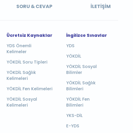
SORU & CEVAP
İLETIŞIM
Ücretsiz Kaynaklar
İngilizce Sınavlar
YDS Önemli
YDS
Kelimeler
YÖKDİL
YÖKDİL Soru Tipleri
YÖKDİL Sosyal
YÖKDİL Sağlık
Bilimler
Kelimeleri
YÖKDİL Sağlık
YÖKDİL Fen Kelimeleri
Bilimleri
YÖKDİL Sosyal
YÖKDİL Fen
Kelimeleri
Bilimleri
YKS-DİL
E-YDS