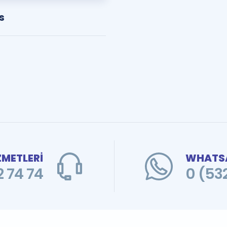
s
ZMETLERİ
WHATSA
 74 74
0 (53