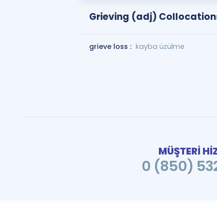
Grieving (adj) Collocation
grieve loss :
kayba üzülme
MÜŞTERİ Hİ
0 (850) 532