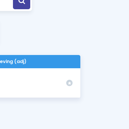
a Özel Fırsatlar
ınavlarla İlgili Haberler
er
 ve Konu Anlatımı
ieving (adj)