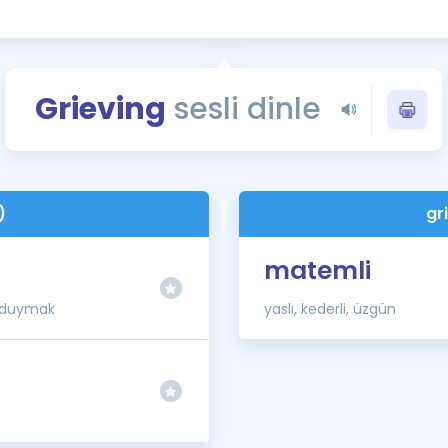
Kampanyalar
Eğitim ve Kitaplar
Blog
Grieving
sesli dinle
YDS - YÖKDİL Tüm S
İngilizce Gram
İngilizce Gramer
)
gr
matemli
 duymak
yaslı, kederli, üzgün