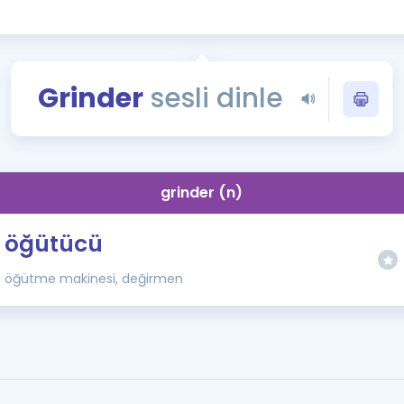
Kampanyalar
Eğitim ve Kitaplar
Blog
Grinder
sesli dinle
YDS - YÖKDİL Tüm S
İngilizce Gram
İngilizce Gramer
grinder (n)
öğütücü
öğütme makinesi, değirmen