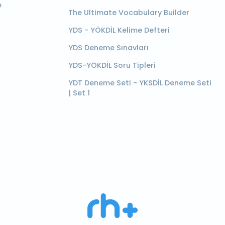
e
The Ultimate Vocabulary Builder
YDS - YÖKDİL Kelime Defteri
YDS Deneme Sınavları
YDS-YÖKDİL Soru Tipleri
YDT Deneme Seti - YKSDİL Deneme Seti
| Set 1