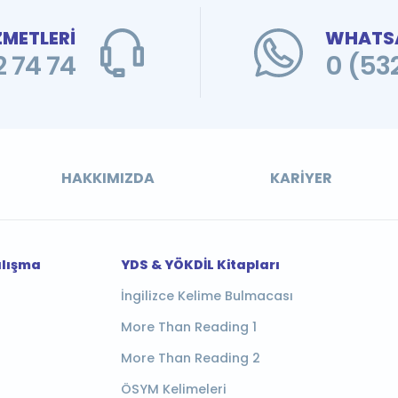
ZMETLERİ
WHATSA
 74 74
0 (53
HAKKIMIZDA
KARIYER
alışma
YDS & YÖKDİL Kitapları
İngilizce Kelime Bulmacası
More Than Reading 1
More Than Reading 2
ÖSYM Kelimeleri