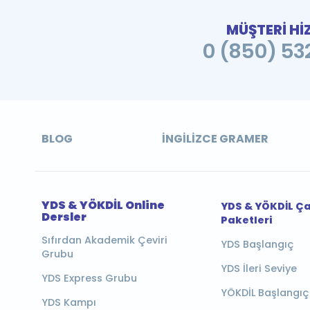
MÜŞTERİ Hİ
0 (850) 532
BLOG
İNGILIZCE GRAMER
YDS & YÖKDİL Online
YDS & YÖKDİL Ç
Dersler
Paketleri
Sıfırdan Akademik Çeviri
YDS Başlangıç
Grubu
YDS İleri Seviye
YDS Express Grubu
YÖKDİL Başlangıç
YDS Kampı