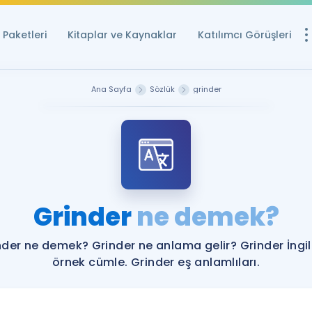
Paketleri
Kitaplar ve Kaynaklar
Katılımcı Görüşleri
Ücretsiz Kayna
Ana Sayfa
Sözlük
grinder
YDS ve YÖKDİL içi
Sözlük
İngilizce Sınavları
Puan Hesapla
Grinder
ne demek?
YDS ve YÖKDİL P
Remz
Rehberlik Aracı
nder ne demek? Grinder ne anlama gelir? Grinder İngil
YDS ve YÖKDİL'e H
örnek cümle. Grinder eş anlamlıları.
ÖSYM Sınav Ta
Tüm ÖSYM Sınavl