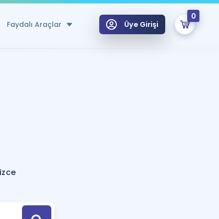
0
Faydalı Araçlar
Üye Girişi
klar
n Ücretsiz Kaynaklar
 için Özel Sözlük
Sepetin Şu An Boş.
ma
uan Hesaplama Aracı
i Hoca ile seni sınava hazırlayacak onlarca eğitim seni bekliyor!
Şifremi Hatırlamıyorum
GİRİŞ YAP
izce
azırlananlar için Öneriler
kvimi
ÜYE DEĞİLİM
arı Tek Takvimde