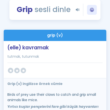
Puan Hesaplama
Grip
sesli dinle
Rehberlik Aracı
ÖSYM Sınav Takvimi
grip (v)
Kampanyalar
(elle) kavramak
Blog
tutmak, tutunmak
İngilizce Gramer
Grip (v) ingilizce örnek cümle
Birds of prey use their claws to catch and grip small
animals like mice.
Yırtıcı kuşlar pençelerini fare gibi küçük hayvanları