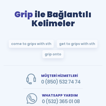
Grip
ile Bağlantılı
Kelimeler
come to grips with sth
get to grips with sth
grip onto
MÜŞTERİ HİZMETLERİ
0 (850) 532 74 74
WHATSAPP YARDIM
0 (532) 365 01 08