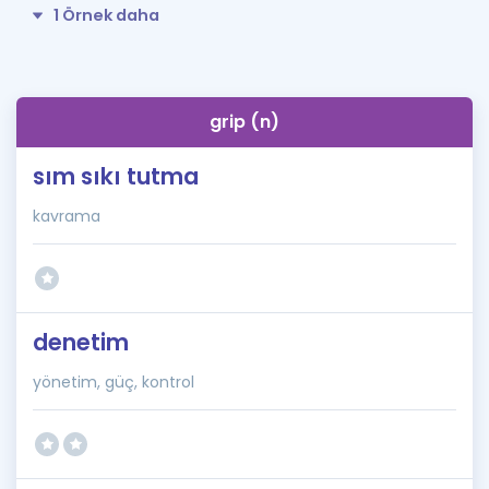
1 Örnek daha
grip (n)
sım sıkı tutma
kavrama
denetim
yönetim, güç, kontrol