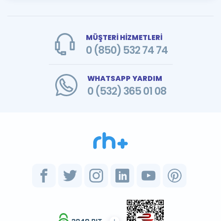
MÜŞTERİ HİZMETLERİ
0 (850) 532 74 74
WHATSAPP YARDIM
0 (532) 365 01 08