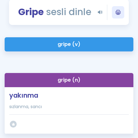
Puan Hesaplama
Gripe
sesli dinle
Rehberlik Aracı
ÖSYM Sınav Takvimi
gripe (v)
Kampanyalar
Blog
İngilizce Gramer
gripe (n)
yakınma
sızlanma, sancı