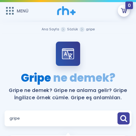
0
MENÜ
MENÜ
Üye Girişi
Ana Sayfa
Sözlük
gripe
Online Dersler
Sepetin Şu An Boş.
Çalışma Paketleri
Remzi Hoca ile seni sınava hazırlayacak onlarca eğitim seni
bekliyor!
Kitaplar ve Kaynaklar
GİRİŞ YAP
Gripe
ne demek?
Katılımcı Görüşleri
Şifremi Hatırlamıyorum
Gripe ne demek? Gripe ne anlama gelir? Gripe
İngilizce örnek cümle. Gripe eş anlamlıları.
ÜYE DEĞİLİM
Faydalı Araçlar
Ücretsiz Kaynaklar
Blog
İngilizce Gramer
Hakkımızda
Kariyer
Sözlük
Soru & Cevap
İletişim