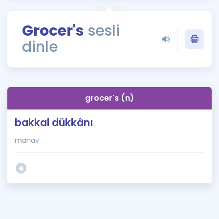
Puan Hesaplama
Grocer's
sesli
Rehberlik Aracı
dinle
ÖSYM Sınav Takvimi
Kampanyalar
Blog
grocer's (n)
İngilizce Gramer
bakkal dükkânı
manav