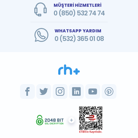
MÜŞTERİ HİZMETLERİ
0 (850) 532 74 74
WHATSAPP YARDIM
0 (532) 365 01 08