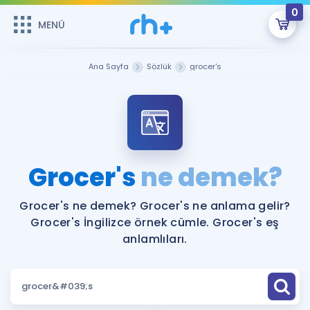
0
MENÜ
MENÜ
Üye Girişi
Ana Sayfa
Sözlük
grocer's
Online Dersler
Sepetin Şu An Boş.
Çalışma Paketleri
Remzi Hoca ile seni sınava hazırlayacak onlarca eğitim seni
bekliyor!
Kitaplar ve Kaynaklar
GİRİŞ YAP
Grocer's
ne demek?
Katılımcı Görüşleri
Şifremi Hatırlamıyorum
Grocer's ne demek? Grocer's ne anlama gelir?
Grocer's İngilizce örnek cümle. Grocer's eş
ÜYE DEĞİLİM
Faydalı Araçlar
anlamlıları.
Ücretsiz Kaynaklar
Blog
İngilizce Gramer
Hakkımızda
Kariyer
Sözlük
Soru & Cevap
İletişim