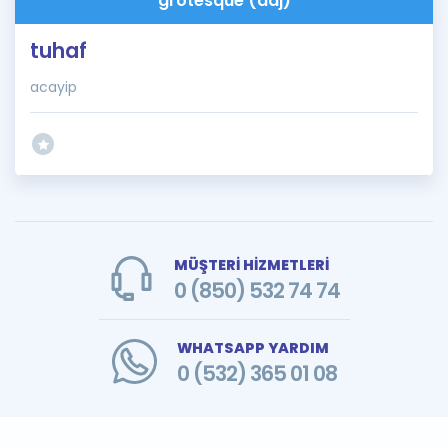
grotesque (adj)
tuhaf
acayip
MÜŞTERİ HİZMETLERİ
0 (850) 532 74 74
WHATSAPP YARDIM
0 (532) 365 01 08