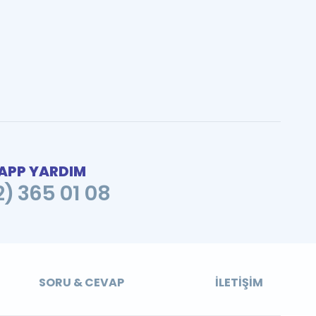
PP YARDIM
2) 365 01 08
SORU & CEVAP
İLETIŞIM