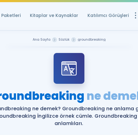
Paketleri
Kitaplar ve Kaynaklar
Katılımcı Görüşleri
Ücretsiz Kayna
Ana Sayfa
Sözlük
groundbreaking
YDS ve YÖKDİL içi
Sözlük
İngilizce Sınavları
Puan Hesapla
roundbreaking
ne deme
YDS ve YÖKDİL P
Remz
Rehberlik Aracı
ndbreaking ne demek? Groundbreaking ne anlama g
YDS ve YÖKDİL'e H
oundbreaking İngilizce örnek cümle. Groundbreaking
anlamlıları.
ÖSYM Sınav Ta
Tüm ÖSYM Sınavl