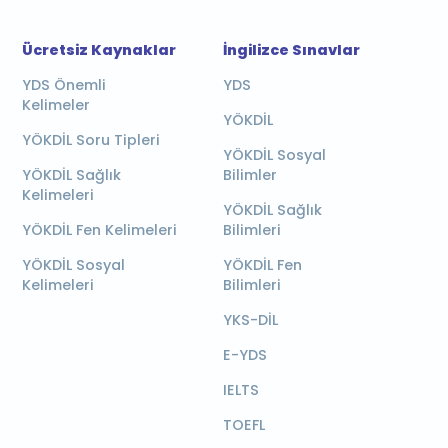
Ücretsiz Kaynaklar
İngilizce Sınavlar
YDS Önemli
YDS
Kelimeler
YÖKDİL
YÖKDİL Soru Tipleri
YÖKDİL Sosyal
YÖKDİL Sağlık
Bilimler
Kelimeleri
YÖKDİL Sağlık
YÖKDİL Fen Kelimeleri
Bilimleri
YÖKDİL Sosyal
YÖKDİL Fen
Kelimeleri
Bilimleri
YKS-DİL
E-YDS
IELTS
TOEFL