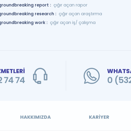
groundbreaking report :
çığır açan rapor
groundbreaking research :
çığır açan araştırma
groundbreaking work :
çığır açan iş/ çalışma
ZMETLERİ
WHATSA
 74 74
0 (53
HAKKIMIZDA
KARIYER