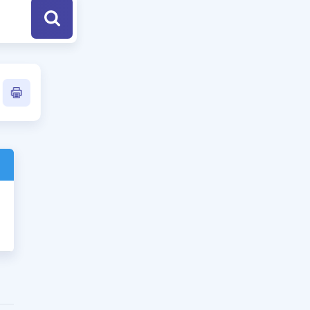
a Özel Fırsatlar
ınavlarla İlgili Haberler
er
 ve Konu Anlatımı