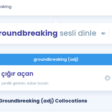
Kampanyalar
Eğitim ve Kitaplar
Blog
YDS - YÖKDİL Tüm S
roundbreaking
sesli dinle
İngilizce Gram
İngilizce Gramer
groundbreaking (adj)
çığır açan
yenilik getiren, ezber bozan
Groundbreaking (adj) Collocations