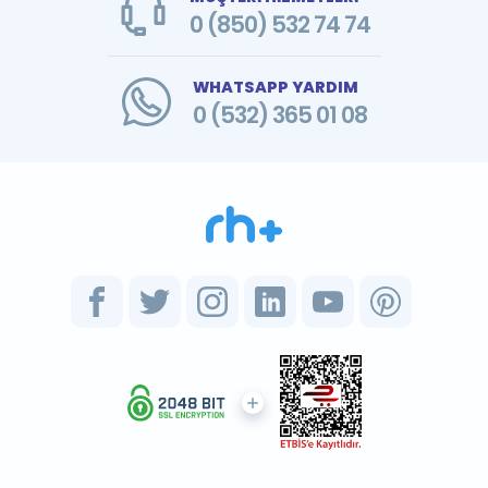
0 (850) 532 74 74
WHATSAPP YARDIM
0 (532) 365 01 08