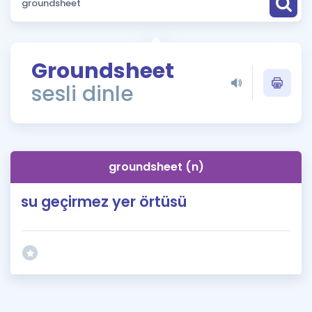
Puan Hesaplama
Rehberlik Aracı
Groundsheet
ÖSYM Sınav Takvimi
sesli dinle
Kampanyalar
Blog
groundsheet (n)
İngilizce Gramer
su geçirmez yer örtüsü