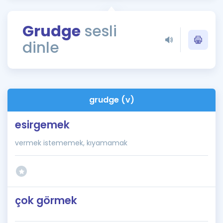
Puan Hesaplama
Grudge
sesli
Rehberlik Aracı
dinle
ÖSYM Sınav Takvimi
Kampanyalar
Blog
grudge (v)
İngilizce Gramer
esirgemek
vermek istememek, kıyamamak
çok görmek