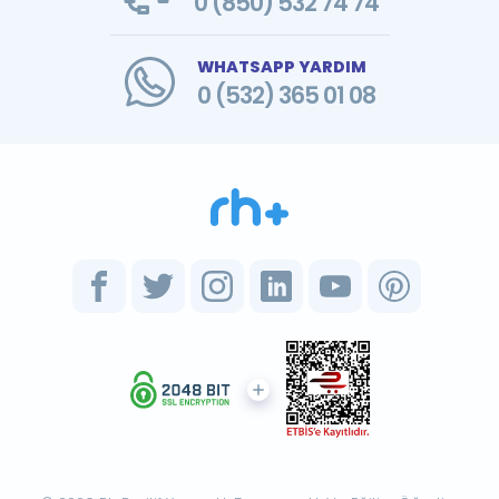
0 (850) 532 74 74
WHATSAPP YARDIM
0 (532) 365 01 08