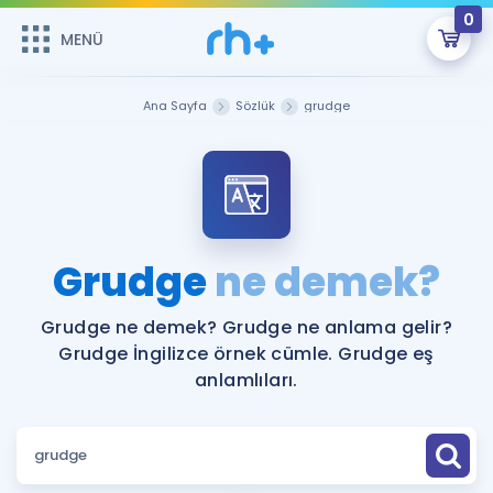
0
MENÜ
MENÜ
Üye Girişi
Ana Sayfa
Sözlük
grudge
Online Dersler
Sepetin Şu An Boş.
Çalışma Paketleri
Remzi Hoca ile seni sınava hazırlayacak onlarca eğitim seni
bekliyor!
Kitaplar ve Kaynaklar
GİRİŞ YAP
Grudge
ne demek?
Katılımcı Görüşleri
Şifremi Hatırlamıyorum
Grudge ne demek? Grudge ne anlama gelir?
Grudge İngilizce örnek cümle. Grudge eş
ÜYE DEĞİLİM
Faydalı Araçlar
anlamlıları.
Ücretsiz Kaynaklar
Blog
İngilizce Gramer
Hakkımızda
Kariyer
Sözlük
Soru & Cevap
İletişim