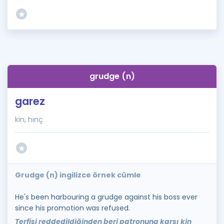
grudge (n)
garez
kin, hınç
Grudge (n) ingilizce örnek cümle
He's been harbouring a grudge against his boss ever
since his promotion was refused.
Terfisi reddedildiğinden beri patronuna karşı kin