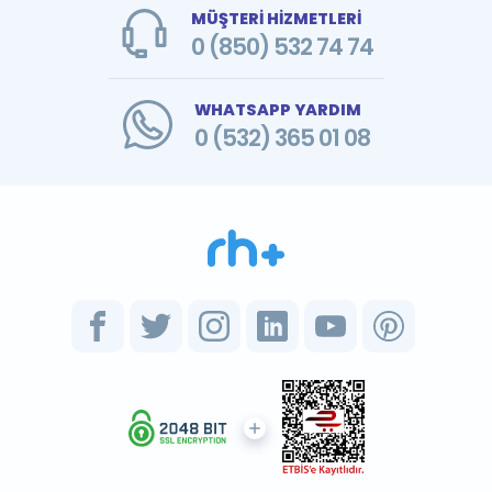
MÜŞTERİ HİZMETLERİ
0 (850) 532 74 74
WHATSAPP YARDIM
0 (532) 365 01 08