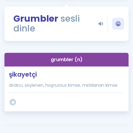
Puan Hesaplama
Grumbler
sesli
Rehberlik Aracı
dinle
ÖSYM Sınav Takvimi
Kampanyalar
Blog
grumbler (n)
İngilizce Gramer
şikayetçi
dırdırcı, söylenen, hoşnutsuz kimse, mırıldanan kimse