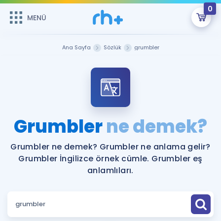
0
MENÜ
MENÜ
Üye Girişi
Ana Sayfa
Sözlük
grumbler
Online Dersler
Sepetin Şu An Boş.
Çalışma Paketleri
Remzi Hoca ile seni sınava hazırlayacak onlarca eğitim seni
bekliyor!
Kitaplar ve Kaynaklar
GİRİŞ YAP
Grumbler
ne demek?
Katılımcı Görüşleri
Şifremi Hatırlamıyorum
Grumbler ne demek? Grumbler ne anlama gelir?
Grumbler İngilizce örnek cümle. Grumbler eş
ÜYE DEĞİLİM
Faydalı Araçlar
anlamlıları.
Ücretsiz Kaynaklar
Blog
İngilizce Gramer
Hakkımızda
Kariyer
Sözlük
Soru & Cevap
İletişim