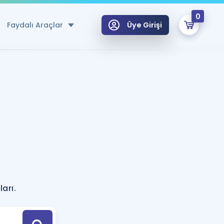
0
Faydalı Araçlar
Üye Girişi
klar
n Ücretsiz Kaynaklar
 için Özel Sözlük
Sepetin Şu An Boş.
ma
uan Hesaplama Aracı
i Hoca ile seni sınava hazırlayacak onlarca eğitim seni bekliyor!
Şifremi Hatırlamıyorum
GİRİŞ YAP
azırlananlar için Öneriler
arı.
kvimi
ÜYE DEĞİLİM
arı Tek Takvimde