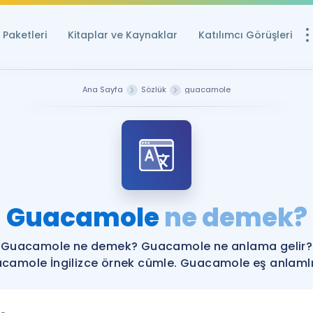
Paketleri
Kitaplar ve Kaynaklar
Katılımcı Görüşleri
Ücretsiz Kayna
Ana Sayfa
Sözlük
guacamole
YDS ve YÖKDİL içi
Sözlük
İngilizce Sınavları
Puan Hesapla
Guacamole
ne demek?
YDS ve YÖKDİL P
Remz
Rehberlik Aracı
Guacamole ne demek? Guacamole ne anlama gelir?
YDS ve YÖKDİL'e H
camole İngilizce örnek cümle. Guacamole eş anlamlıl
ÖSYM Sınav Ta
Tüm ÖSYM Sınavl