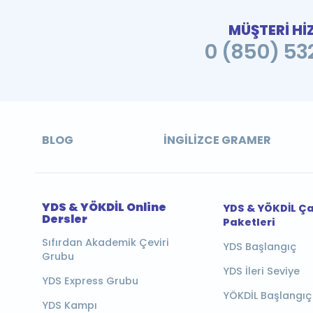
MÜŞTERİ Hİ
0 (850) 532
BLOG
İNGILIZCE GRAMER
YDS & YÖKDİL Online
YDS & YÖKDİL Ç
Dersler
Paketleri
Sıfırdan Akademik Çeviri
YDS Başlangıç
Grubu
YDS İleri Seviye
YDS Express Grubu
YÖKDİL Başlangıç
YDS Kampı