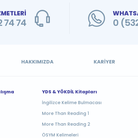
ZMETLERİ
WHATSA
 74 74
0 (53
HAKKIMIZDA
KARIYER
alışma
YDS & YÖKDİL Kitapları
İngilizce Kelime Bulmacası
More Than Reading 1
More Than Reading 2
ÖSYM Kelimeleri