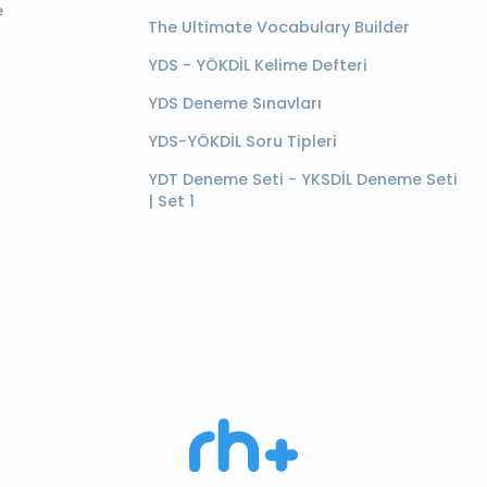
e
The Ultimate Vocabulary Builder
YDS - YÖKDİL Kelime Defteri
YDS Deneme Sınavları
YDS-YÖKDİL Soru Tipleri
YDT Deneme Seti - YKSDİL Deneme Seti
| Set 1