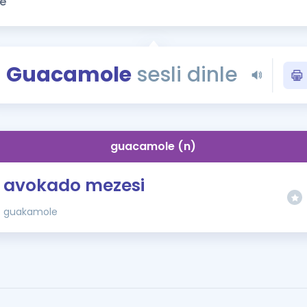
Kampanyalar
Eğitim ve Kitaplar
Blog
Guacamole
sesli dinle
YDS - YÖKDİL Tüm S
İngilizce Gram
İngilizce Gramer
guacamole (n)
avokado mezesi
guakamole