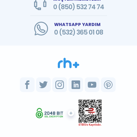
0 (850) 532 74 74
WHATSAPP YARDIM
0 (532) 365 01 08