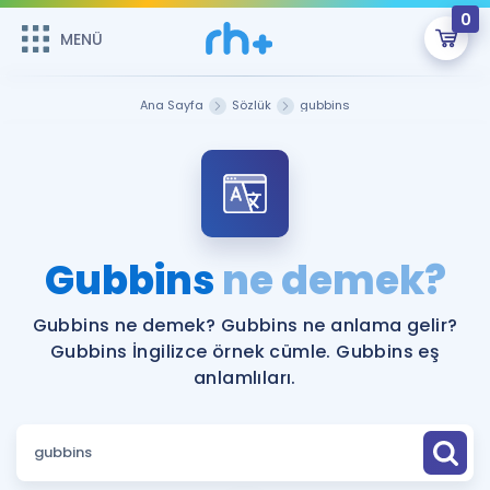
0
MENÜ
MENÜ
Üye Girişi
Ana Sayfa
Sözlük
gubbins
Online Dersler
Sepetin Şu An Boş.
Çalışma Paketleri
Remzi Hoca ile seni sınava hazırlayacak onlarca eğitim seni
bekliyor!
Kitaplar ve Kaynaklar
GİRİŞ YAP
Gubbins
ne demek?
Katılımcı Görüşleri
Şifremi Hatırlamıyorum
Gubbins ne demek? Gubbins ne anlama gelir?
Gubbins İngilizce örnek cümle. Gubbins eş
ÜYE DEĞİLİM
Faydalı Araçlar
anlamlıları.
Ücretsiz Kaynaklar
Blog
İngilizce Gramer
Hakkımızda
Kariyer
Sözlük
Soru & Cevap
İletişim