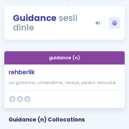
Puan Hesaplama
Guidance
sesli
Rehberlik Aracı
dinle
ÖSYM Sınav Takvimi
Kampanyalar
Blog
guidance (n)
İngilizce Gramer
rehberlik
yol gösterme, yönlendirme, tavsiye, yardım, kılavuzluk
Guidance (n) Collocations