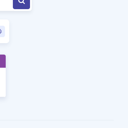
a Özel Fırsatlar
ınavlarla İlgili Haberler
er
 ve Konu Anlatımı