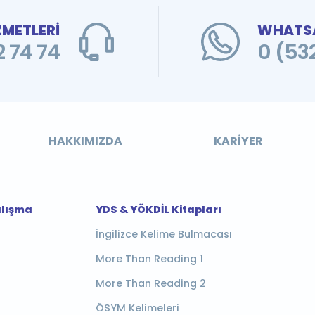
ZMETLERİ
WHATSA
 74 74
0 (53
HAKKIMIZDA
KARIYER
alışma
YDS & YÖKDİL Kitapları
İngilizce Kelime Bulmacası
More Than Reading 1
More Than Reading 2
ÖSYM Kelimeleri