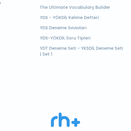
e
The Ultimate Vocabulary Builder
YDS - YÖKDİL Kelime Defteri
YDS Deneme Sınavları
YDS-YÖKDİL Soru Tipleri
YDT Deneme Seti - YKSDİL Deneme Seti
| Set 1