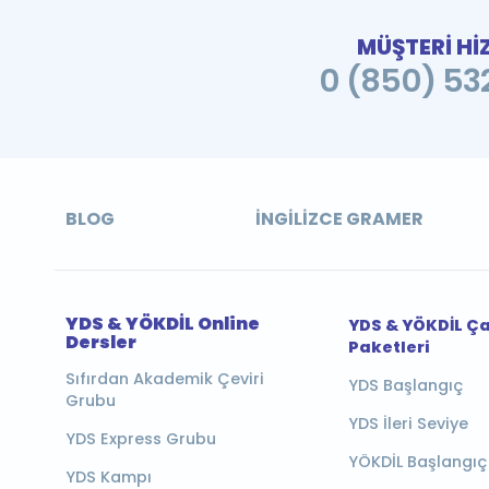
MÜŞTERİ Hİ
0 (850) 532
BLOG
İNGILIZCE GRAMER
YDS & YÖKDİL Online
YDS & YÖKDİL Ç
Dersler
Paketleri
Sıfırdan Akademik Çeviri
YDS Başlangıç
Grubu
YDS İleri Seviye
YDS Express Grubu
YÖKDİL Başlangıç
YDS Kampı