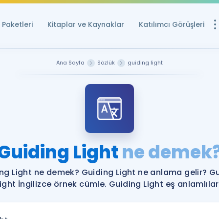
Paketleri
Kitaplar ve Kaynaklar
Katılımcı Görüşleri
Ücretsiz Kayna
Ana Sayfa
Sözlük
guiding light
YDS ve YÖKDİL içi
Sözlük
İngilizce Sınavları
Puan Hesapla
Guiding Light
ne demek
YDS ve YÖKDİL P
Remz
Rehberlik Aracı
ng Light ne demek? Guiding Light ne anlama gelir? G
YDS ve YÖKDİL'e H
ight İngilizce örnek cümle. Guiding Light eş anlamlılar
ÖSYM Sınav Ta
Tüm ÖSYM Sınavl