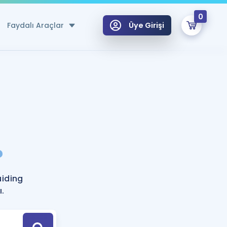
0
Faydalı Araçlar
Üye Girişi
klar
n Ücretsiz Kaynaklar
 için Özel Sözlük
Sepetin Şu An Boş.
ma
?
uan Hesaplama Aracı
i Hoca ile seni sınava hazırlayacak onlarca eğitim seni bekliyor!
Şifremi Hatırlamıyorum
GİRİŞ YAP
uiding
azırlananlar için Öneriler
ı.
kvimi
ÜYE DEĞİLİM
arı Tek Takvimde