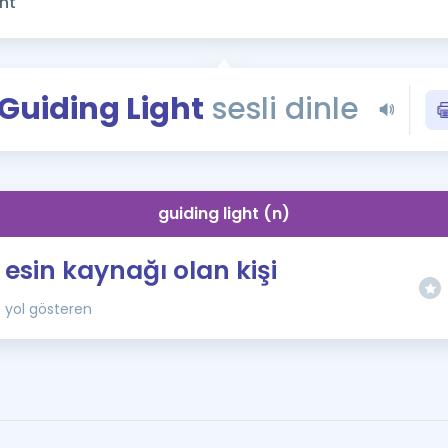
Kampanyalar
Eğitim ve Kitaplar
Blog
Guiding Light
sesli dinle
YDS - YÖKDİL Tüm S
İngilizce Gram
İngilizce Gramer
guiding light (n)
esin kaynağı olan kişi
yol gösteren