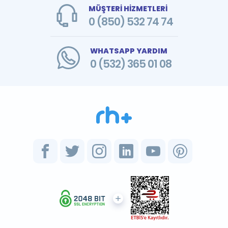
MÜŞTERİ HİZMETLERİ
0 (850) 532 74 74
WHATSAPP YARDIM
0 (532) 365 01 08