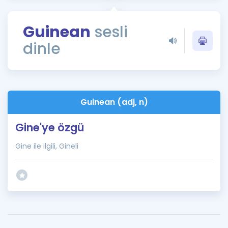
Puan Hesaplama
Guinean
sesli
Rehberlik Aracı
dinle
ÖSYM Sınav Takvimi
Kampanyalar
Blog
Guinean (adj, n)
İngilizce Gramer
Gine'ye özgü
Gine ile ilgili, Gineli