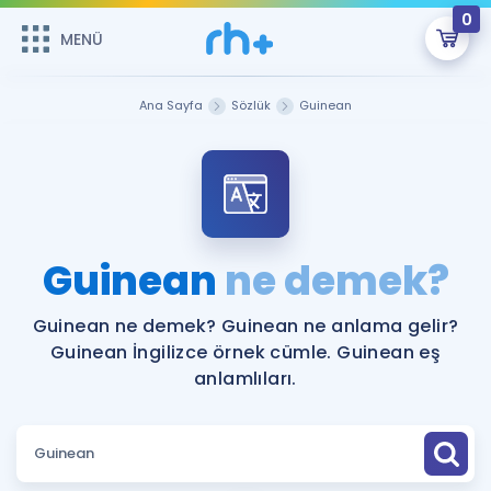
0
MENÜ
MENÜ
Üye Girişi
Ana Sayfa
Sözlük
Guinean
Online Dersler
Sepetin Şu An Boş.
Çalışma Paketleri
Remzi Hoca ile seni sınava hazırlayacak onlarca eğitim seni
bekliyor!
Kitaplar ve Kaynaklar
GİRİŞ YAP
Guinean
ne demek?
Katılımcı Görüşleri
Şifremi Hatırlamıyorum
Guinean ne demek? Guinean ne anlama gelir?
Guinean İngilizce örnek cümle. Guinean eş
ÜYE DEĞİLİM
Faydalı Araçlar
anlamlıları.
Ücretsiz Kaynaklar
Blog
İngilizce Gramer
Hakkımızda
Kariyer
Sözlük
Soru & Cevap
İletişim