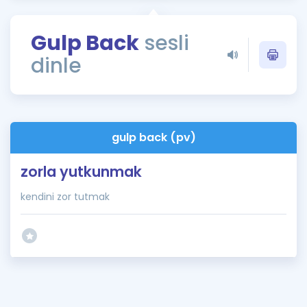
Puan Hesaplama
Gulp Back
sesli
Rehberlik Aracı
dinle
ÖSYM Sınav Takvimi
Kampanyalar
Blog
gulp back (pv)
İngilizce Gramer
zorla yutkunmak
kendini zor tutmak