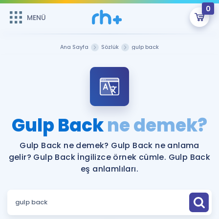
0
MENÜ
MENÜ
Üye Girişi
Ana Sayfa
Sözlük
gulp back
Online Dersler
Sepetin Şu An Boş.
Çalışma Paketleri
Remzi Hoca ile seni sınava hazırlayacak onlarca eğitim seni
bekliyor!
Kitaplar ve Kaynaklar
GİRİŞ YAP
Gulp Back
ne demek?
Katılımcı Görüşleri
Şifremi Hatırlamıyorum
Gulp Back ne demek? Gulp Back ne anlama
gelir? Gulp Back İngilizce örnek cümle. Gulp Back
ÜYE DEĞİLİM
Faydalı Araçlar
eş anlamlıları.
Ücretsiz Kaynaklar
Blog
İngilizce Gramer
Hakkımızda
Kariyer
Sözlük
Soru & Cevap
İletişim