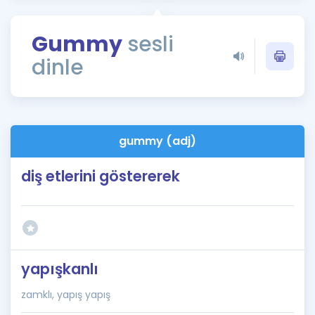
Puan Hesaplama
Gummy
sesli
Rehberlik Aracı
dinle
ÖSYM Sınav Takvimi
Kampanyalar
Blog
gummy (adj)
İngilizce Gramer
diş etlerini göstererek
yapışkanlı
zamklı, yapış yapış