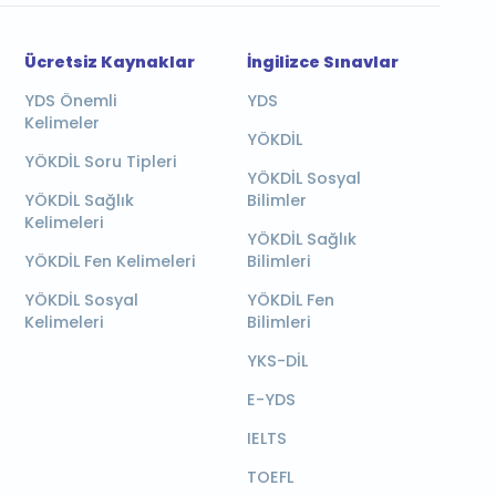
Ücretsiz Kaynaklar
İngilizce Sınavlar
YDS Önemli
YDS
Kelimeler
YÖKDİL
YÖKDİL Soru Tipleri
YÖKDİL Sosyal
YÖKDİL Sağlık
Bilimler
Kelimeleri
YÖKDİL Sağlık
YÖKDİL Fen Kelimeleri
Bilimleri
YÖKDİL Sosyal
YÖKDİL Fen
Kelimeleri
Bilimleri
YKS-DİL
E-YDS
IELTS
TOEFL