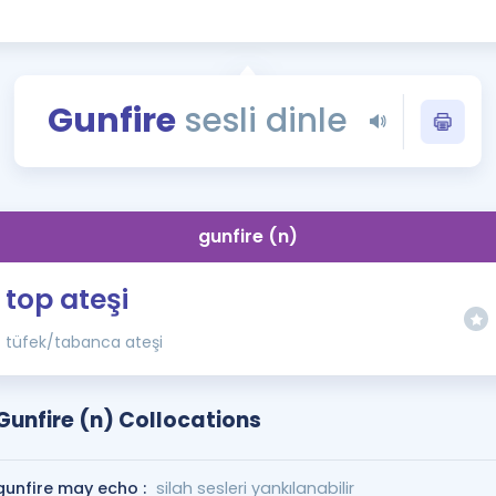
Kampanyalar
Eğitim ve Kitaplar
Blog
Gunfire
sesli dinle
YDS - YÖKDİL Tüm S
İngilizce Gram
İngilizce Gramer
gunfire (n)
top ateşi
tüfek/tabanca ateşi
Gunfire (n) Collocations
gunfire may echo :
silah sesleri yankılanabilir