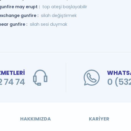
gunfire may erupt :
top ateşi başlayabilir
exchange gunfire :
silah değiştirmek
hear gunfire :
silah sesi duymak
ZMETLERİ
WHATSA
 74 74
0 (53
HAKKIMIZDA
KARIYER