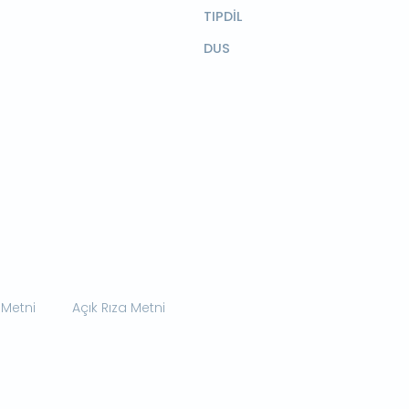
TIPDİL
DUS
 Metni
Açık Rıza Metni