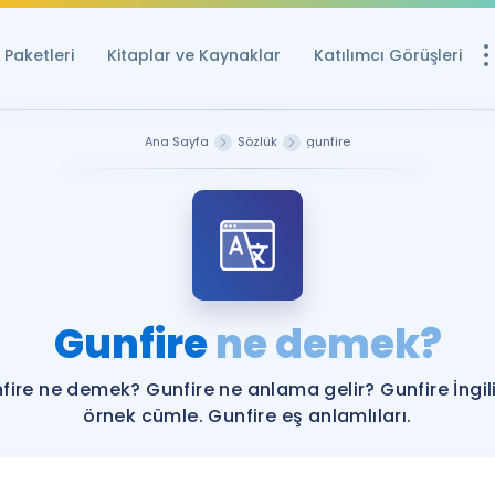
Paketleri
Kitaplar ve Kaynaklar
Katılımcı Görüşleri
Ücretsiz Kayna
Ana Sayfa
Sözlük
gunfire
YDS ve YÖKDİL içi
Sözlük
İngilizce Sınavları
Puan Hesapla
Gunfire
ne demek?
YDS ve YÖKDİL P
Remz
Rehberlik Aracı
fire ne demek? Gunfire ne anlama gelir? Gunfire İngil
YDS ve YÖKDİL'e H
örnek cümle. Gunfire eş anlamlıları.
ÖSYM Sınav Ta
Tüm ÖSYM Sınavl