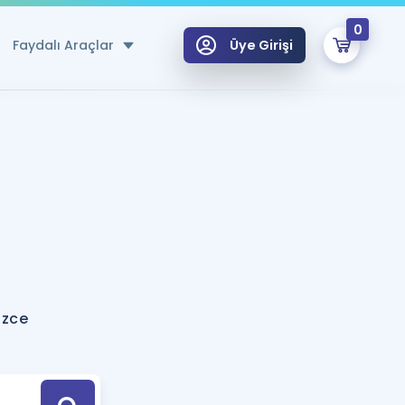
0
Faydalı Araçlar
Üye Girişi
klar
n Ücretsiz Kaynaklar
 için Özel Sözlük
Sepetin Şu An Boş.
ma
uan Hesaplama Aracı
i Hoca ile seni sınava hazırlayacak onlarca eğitim seni bekliyor!
Şifremi Hatırlamıyorum
GİRİŞ YAP
izce
azırlananlar için Öneriler
kvimi
ÜYE DEĞİLİM
arı Tek Takvimde