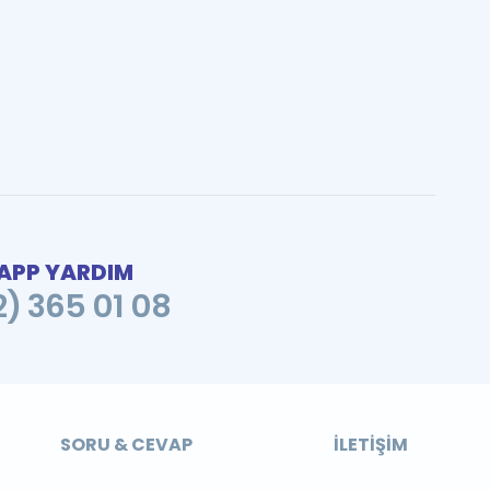
PP YARDIM
2) 365 01 08
SORU & CEVAP
İLETIŞIM