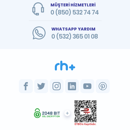
MÜŞTERİ HİZMETLERİ
0 (850) 532 74 74
WHATSAPP YARDIM
0 (532) 365 01 08