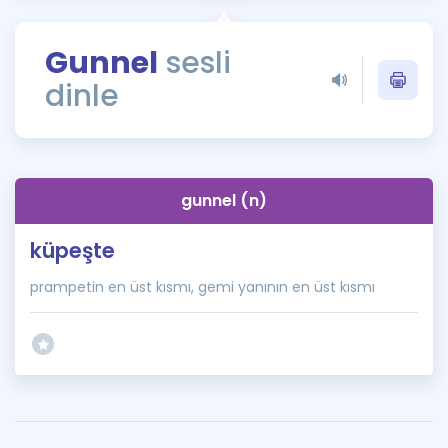
Puan Hesaplama
Gunnel
sesli
Rehberlik Aracı
dinle
ÖSYM Sınav Takvimi
Kampanyalar
Blog
gunnel (n)
İngilizce Gramer
küpeşte
prampetin en üst kısmı, gemi yanının en üst kısmı